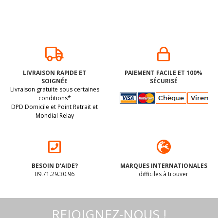
CHICCHE (mini
gnocchi) vegan
LIVRAISON RAPIDE ET
PAIEMENT FACILE ET 100%
sans gluten sans
SOIGNÉE
SÉCURISÉ
lait sans oeufs sans
(dluo 11/03/2027) Peut
Livraison gratuite sous certaines
coque sans
contenir des traces de
arachide Piaceri
conditions*
Mediterranei :
DPD Domicile et Point Retrait et
soja. Pas d'autres traces
(2x200g) = 400
Mondial Relay
déclarées par le
grammes
3
.87
€
fabricant
BESOIN D'AIDE?
MARQUES INTERNATIONALES
09.71.29.30.96
difficiles à trouver
REJOIGNEZ-NOUS !