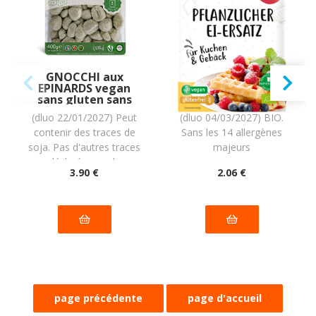
GNOCCHI aux
Substitut d'oeuf
EPINARDS vegan
(Pflanzlicher Ei-
sans gluten sans
Ersatz) BIO vegan
lait sans oeufs sans
sans allergènes
(dluo 22/01/2027) Peut
(dluo 04/03/2027) BIO.
coque sans
AGAVA : 20
contenir des traces de
Sans les 14 allergènes
arachide Piaceri
grammes
Mediterranei :
soja. Pas d'autres traces
majeurs
(2x200g) = 400g
déclarées par le
3
.90
€
2
.06
€
fabricant