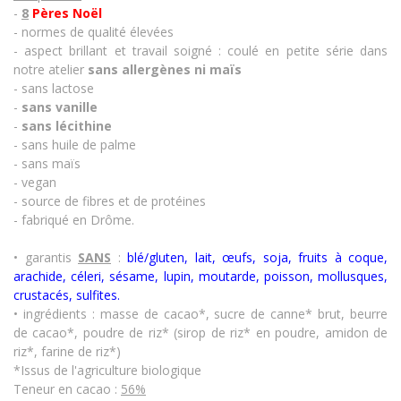
-
8
Pères Noël
- normes de qualité élevées
- aspect brillant et travail soigné : coulé en petite série dans
notre atelier
sans allergènes
ni maïs
- sans lactose
-
sans vanille
-
sans lécithine
- sans huile de palme
- sans maïs
- vegan
- source de fibres et de protéines
- fabriqué en Drôme.
• garantis
SANS
:
blé/gluten, lait, œufs, soja, fruits à coque,
arachide, céleri, sésame, lupin, moutarde, poisson, mollusques,
crustacés
,
sulfites.
• ingrédients : masse de cacao*, sucre de canne* brut, beurre
de cacao*, poudre de riz* (sirop de riz* en poudre, amidon de
riz*, farine de riz*)
*Issus de l'agriculture biologique
Teneur en cacao :
56%