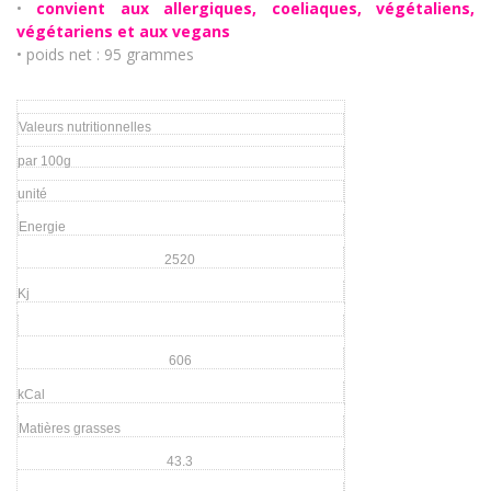
•
convient aux allergiques, coeliaques, végétaliens,
végétariens et aux vegans
• poids net : 95 grammes
Valeurs nutritionnelles
par 100g
unité
Energie
2520
Kj
606
kCal
Matières grasses
43.3