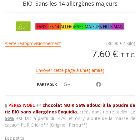
BIO. Sans les 14 allergènes majeurs
Alerte réapprovisionnement
(
80.00
€
/ Kilo)
7
.60
€
T.T.C.
Envoyer cette page à un(e) ami(e)
PARTAGER
8
PÈRES NOËL
en
chocolat NOIR 56% adouci à la poudre de
riz BIO sans allergènes
Exquidia
, créés dans notre atelier. Le
56%
est fait à partir du 47% et on y ajoute de la masse de
cacao* PUR Criollo** (Origine : Pérou**).
Les petits +
: