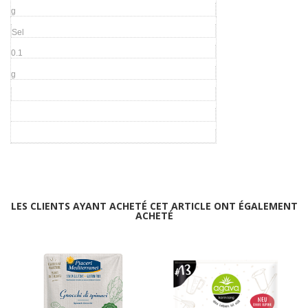
g
Sel
0.1
g
LES CLIENTS AYANT ACHETÉ CET ARTICLE ONT ÉGALEMENT
ACHETÉ