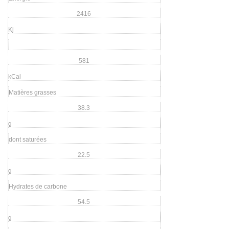
2416
Kj
581
kCal
Matières grasses
38.3
g
dont saturées
22.5
g
Hydrates de carbone
54.5
g