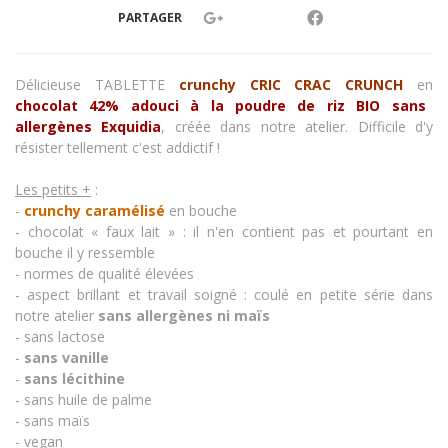
PARTAGER
Délicieuse TABLETTE
crunchy CRIC CRAC CRUNCH
en
chocolat 42% adouci à la poudre de riz
BIO sans
allergènes
Exquidia
, créée dans notre atelier. Difficile d'y
résister tellement c'est addictif !
Les petits +
:
-
crunchy caramélisé
en bouche
- chocolat « faux lait » : il n'en contient pas et pourtant en
bouche il y ressemble
- normes de qualité élevées
- aspect brillant et travail soigné : coulé en petite série dans
notre atelier
sans allergènes
ni maïs
- sans lactose
-
sans vanille
-
sans lécithine
- sans huile de palme
- sans maïs
- vegan