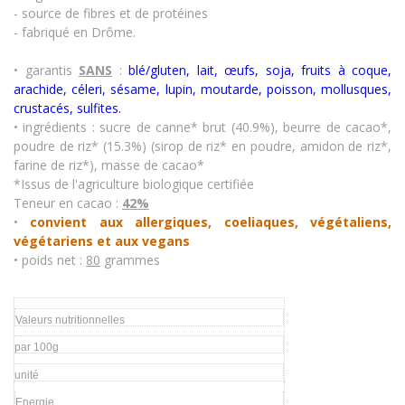
- source de fibres et de protéines
- fabriqué en Drôme.
• garantis
SANS
:
blé/gluten, lait, œufs, soja, fruits à coque,
arachide, céleri, sésame, lupin, moutarde, poisson, mollusques,
crustacés
,
sulfites.
• ingrédients : sucre de canne* brut (40.9%), beurre de cacao*,
poudre de riz* (15.3%) (sirop de riz* en poudre, amidon de riz*,
farine de riz*), masse de cacao*
*Issus de l'agriculture biologique certifiée
Teneur en cacao :
42%
•
convient aux allergiques, coeliaques, végétaliens,
végétariens et aux vegans
• poids net :
80
grammes
Valeurs nutritionnelles
par 100g
unité
Energie