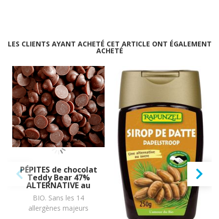
LES CLIENTS AYANT ACHETÉ CET ARTICLE ONT ÉGALEMENT
ACHETÉ
PÉPITES de chocolat
Sirop de DATTE BIO
Teddy Bear 47%
vegan sans
ALTERNATIVE au
allergènes
lait (sans lait) BIO
Rapunzel : 250
BIO. Sans les 14
(dluo 06/08/2027) BIO.
vegan sans
grammes
allergènes majeurs
Sans les 14 allergènes
allergènes Exquidia
: 70g
majeurs