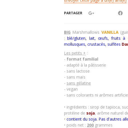
Envoyer cette page à un(e) ami(e)
PARTAGER
BIG
Marshmallows
VANILLA
(gui
:
blé/gluten, lait,
œufs
, fruits à
mollusques, crustacés
,
sulfites
Da
Les petits +
:
-
format familial
- adapté à la pâtisserie
- sans lactose
- sans maïs
-
sans gélatine
- vegan
- sans colorants ni arômes artificie
•
ingrédients : sirop de tapioca, s
protéine de
soja
, arôme naturel de
•
contient du soja. Pas d'autres all
• poids net :
200
grammes