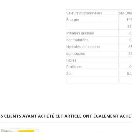
Valeurs nutritionnelles
par 100
Energie
14
34
Matières grasses
0
dont saturées
0
Hydrates de carbone
8
dont sucres
6
Fibres
Protéines
0
Sel
0.
ES CLIENTS AYANT ACHETÉ CET ARTICLE ONT ÉGALEMENT ACHE