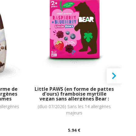
orme de
Little PAWS (en forme de pattes
ergènes
d'ours) framboise myrtille
W
ammes
vegan sans allergènes Bear :
l
(5x20g) = 100 grammes
ar
allergènes
(dluo 07/2026) Sans les 14 allergènes
(
majeurs
5
.94
€