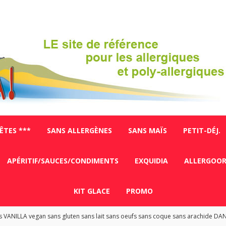
FÊTES ***
SANS ALLERGÈNES
SANS MAÏS
PETIT-DÉJ.
APÉRITIF/SAUCES/CONDIMENTS
EXQUIDIA
ALLERGOO
KIT GLACE
PROMO
 VANILLA vegan sans gluten sans lait sans oeufs sans coque sans arachide DA