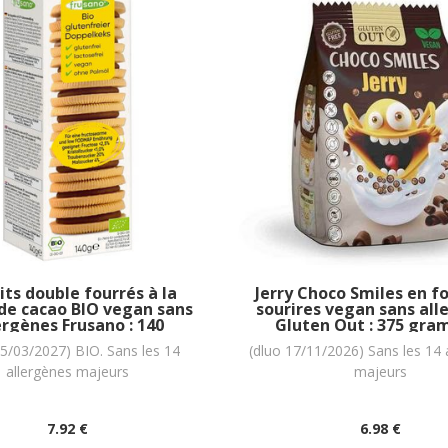
its double fourrés à la
Jerry Choco Smiles en f
de cacao BIO vegan sans
sourires vegan sans all
ergènes Frusano : 140
Gluten Out : 375 gr
grammes
25/03/2027) BIO. Sans les 14
(dluo 17/11/2026) Sans les 14 
allergènes majeurs
majeurs
7
.92
€
6
.98
€