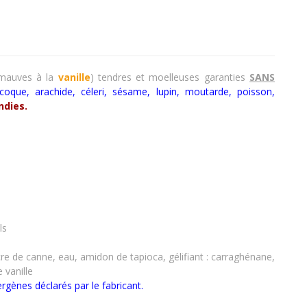
mauves à la
vanille
) tendres et moelleuses
garanties
SANS
 coque, arachide, céleri, sésame, lupin, moutarde, poisson,
ndies.
ls
ucre de canne, eau, amidon de tapioca, gélifiant : carraghénane,
 vanille
ergènes déclarés par le fabricant.