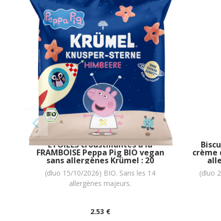
ÉTOILES croustillantes à la
Biscu
FRAMBOISE Peppa Pig BIO vegan
crème 
sans allergènes Krümel : 20
all
grammes
(dluo 15/10/2026) BIO. Sans les 14
(dluo 
allergènes majeurs.
2
.53
€