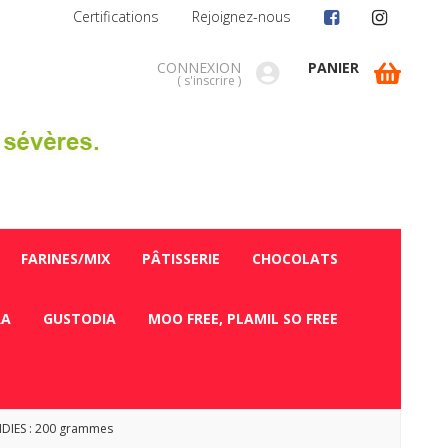
Certifications
Rejoignez-nous
CONNEXION
PANIER
(
s'inscrire
)
FARINES/MIX
PÂTISSERIE
CHOCOLATS
RA
GUSTODIA
MOO FREE, PLAMIL SO FREE
NDIES : 200 grammes