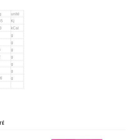
g
unité
35
Kj
3
kCal
g
g
6
g
2
g
g
g
16
g
TÉ