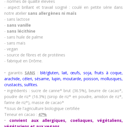
- normes de qualité élevées
- aspect brillant et travail soigné : coulé en petite série dans
notre atelier
sans allergènes
ni maïs
- sans lactose
-
sans vanille
-
sans lécithine
- sans huile de palme
- sans maïs
- vegan
- source de fibres et de protéines
- fabriqué en Drôme.
• garantis
SANS
:
blé/gluten, lait, œufs, soja, fruits à coque,
arachide, céleri, sésame, lupin, moutarde, poisson, mollusques,
crustacés
,
sulfites.
• ingrédients : sucre de canne* brut (36.5%), beurre de cacao*,
poudre de riz* (16.3%) (sirop de riz* en poudre, amidon de riz*,
farine de riz*), masse de cacao*
*Issus de l'agriculture biologique certifiée
Teneur en cacao :
47%
•
convient aux allergiques, coeliaques, végétaliens,
végétariens et aux vegans