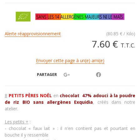
Alerte réapprovisionnement
(
80.85
€
/ Kilo)
7
.60
€
T.T.C.
Envoyer cette page à un(e) ami(e)
PARTAGER
8
PETITS PÈRES NOËL
en
chocolat 47% adouci à la poudre
de riz
BIO sans allergènes
Exquidia
, créés dans notre
atelier.
Les petits +
:
- chocolat « faux lait » : il n'en contient pas et pourtant en
bouche il y ressemble