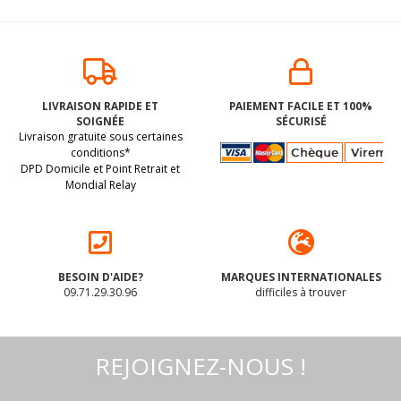
Bonbons TEDDY
Pâtes ALPHABET
OURSONS aux
(ABC) 100% maïs
LIVRAISON RAPIDE ET
PAIEMENT FACILE ET 100%
fruits BIO sans
BIO vegan sans
SOIGNÉE
SÉCURISÉ
allergènes Pural :
gluten sans lait
(dluo 26/09/2026) BIO.
(dluo 08/04/2027) BIO.
Livraison gratuite sous certaines
100 grammes
sans oeufs sans
Sans les 14 allergènes
Peut contenir des traces
coque sans
conditions*
arachide Probios :
DPD Domicile et Point Retrait et
majeurs
de soja. Pas d'autres
400g
Mondial Relay
traces déclarées par le
3
.30
€
4
.28
€
fabricant.
BESOIN D'AIDE?
MARQUES INTERNATIONALES
09.71.29.30.96
difficiles à trouver
REJOIGNEZ-NOUS !