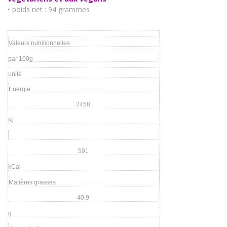
• poids net : 94 grammes
Valeurs nutritionnelles
par 100g
unité
Energie
2458
Kj
591
kCal
Matières grasses
40.9
g