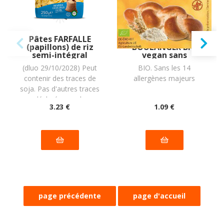
Pâtes FARFALLE
LEVURE DE
(papillons) de riz
BOULANGER BIO
semi-intégral
vegan sans
italien vegan sans
allergènes Pural : 9
(dluo 29/10/2028) Peut
BIO. Sans les 14
gluten sans
grammes
contenir des traces de
allergènes majeurs
lait,sans oeufs sans
coque sans
soja. Pas d'autres traces
arachide Piaceri
déclarées par le
Mediterranei : 250g
3
.23
€
1
.09
€
fabricant