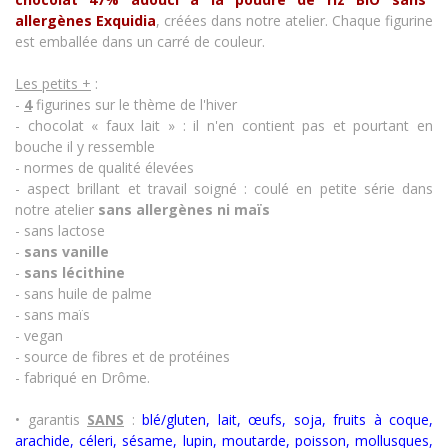
allergènes Exquidia
, créées dans notre atelier. Chaque figurine
est emballée dans un carré de couleur.
Les petits +
:
-
4
figurines sur le thème de l'hiver
- chocolat « faux lait » : il n'en contient pas et pourtant en
bouche il y ressemble
- normes de qualité élevées
- aspect brillant et travail soigné : coulé en petite série dans
notre atelier
sans allergènes
ni maïs
- sans lactose
-
sans vanille
-
sans lécithine
- sans huile de palme
- sans maïs
- vegan
- source de fibres et de protéines
- fabriqué en Drôme.
• garantis
SANS
:
blé/gluten, lait, œufs, soja, fruits à coque,
arachide, céleri, sésame, lupin, moutarde, poisson, mollusques,