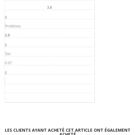
3.6
g
Protéines
2.8
g
Sel
0.07
g
LES CLIENTS AYANT ACHETÉ CET ARTICLE ONT ÉGALEMENT
ACHETÉ