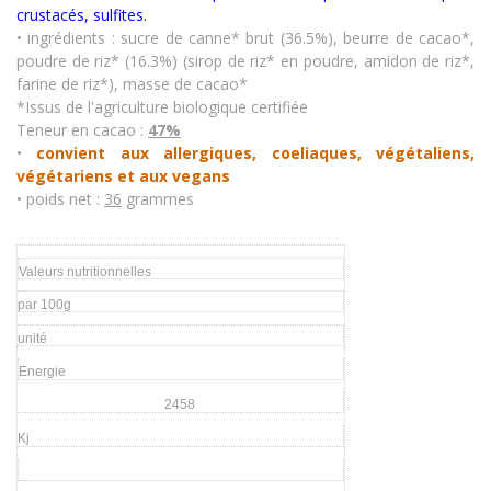
crustacés
,
sulfites.
• ingrédients : sucre de canne* brut (36.5%), beurre de cacao*,
poudre de riz* (16.3%) (sirop de riz* en poudre, amidon de riz*,
farine de riz*), masse de cacao*
*Issus de l'agriculture biologique certifiée
Teneur en cacao :
47%
•
convient aux allergiques, coeliaques, végétaliens,
végétariens et aux vegans
• poids net :
36
grammes
Valeurs nutritionnelles
par 100g
unité
Energie
2458
Kj