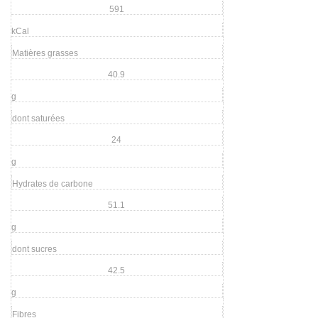
591
kCal
Matières grasses
40.9
g
dont saturées
24
g
Hydrates de carbone
51.1
g
dont sucres
42.5
g
Fibres