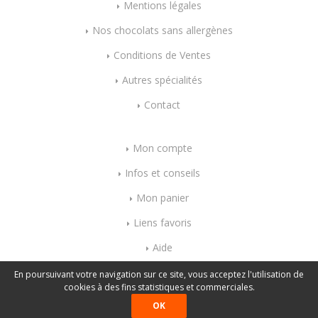
Mentions légales
Nos chocolats sans allergènes
Conditions de Ventes
Autres spécialités
Contact
Mon compte
Infos et conseils
Mon panier
Liens favoris
Aide
Index mots-clés
En poursuivant votre navigation sur ce site, vous acceptez l'utilisation de
cookies à des fins statistiques et commerciales.
OK