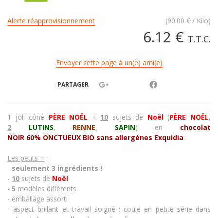
Alerte réapprovisionnement
(
90.00
€
/ Kilo)
6
.12
€
T.T.C.
Envoyer cette page à un(e) ami(e)
PARTAGER
1 joli
cône
PÈRE NOËL
+
10
sujets de
Noël
(
PÈRE NOËL
,
2
LUTINS
,
RENNE
,
SAPIN
)
en
chocolat
NOIR
60%
ONCTUEUX
BIO sans allergènes
Exquidia
.
Les petits +
:
-
seulement 3 ingrédients !
-
10
sujets de
Noël
-
5
modèles différents
- emballage assorti
- aspect brillant et travail soigné : coulé en petite série dans