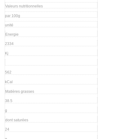
Valeurs nutritionnelles
par 100g
unité
Energie
2334
Kj
562
kCal
Matières grasses
38.5
g
dont saturées
24
g