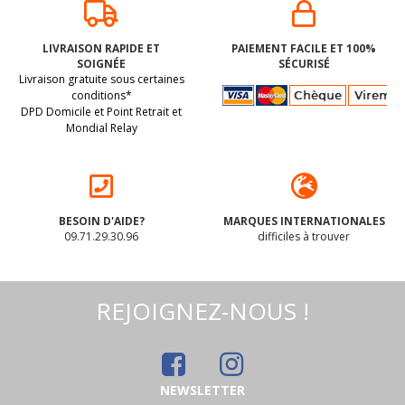
MIX BROWNIES aux
pépites de chocolat
LIVRAISON RAPIDE ET
PAIEMENT FACILE ET 100%
NOIR BIO vegan
SOIGNÉE
SÉCURISÉ
sans allergènes
BIO. Sans les 14
Livraison gratuite sous certaines
sans maïs Exquidia :
allergènes majeurs
350 grammes
conditions*
DPD Domicile et Point Retrait et
Mondial Relay
4
.98
€
BESOIN D'AIDE?
MARQUES INTERNATIONALES
09.71.29.30.96
difficiles à trouver
REJOIGNEZ-NOUS !
NEWSLETTER