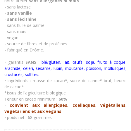
notre atelier
sans allergènes
ni maïs
- sans lactose
-
sans vanille
-
sans lécithine
- sans huile de palme
- sans maïs
- vegan
- source de fibres et de protéines
- fabriqué en Drôme.
• garantis
SANS
:
blé/gluten, lait, œufs, soja, fruits à coque,
arachide, céleri, sésame, lupin, moutarde, poisson, mollusques,
crustacés
,
sulfites.
• ingrédients
: masse de cacao*, sucre de canne* brut, beurre
de cacao*
*Issus de l'agriculture biologique
Teneur en cacao minimum :
60%
•
convient aux allergiques, coeliaques, végétaliens,
végétariens et aux vegans
• poids net : 68 grammes