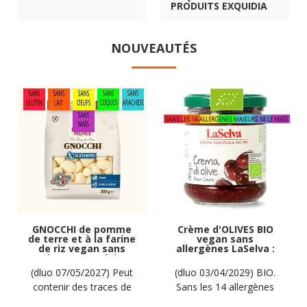
PRODUITS EXQUIDIA
NOUVEAUTÉS
GNOCCHI de pomme
Crème d'OLIVES BIO
de terre et à la farine
vegan sans
de riz vegan sans
allergènes LaSelva :
gluten, sans lait,
180 grammes
sans oeufs, sans
(dluo 07/05/2027) Peut
(dluo 03/04/2029) BIO.
coque, sans arachide
contenir des traces de
Sans les 14 allergènes
Hammermülhe : 300g
soja. Pas d'autres traces
majeurs