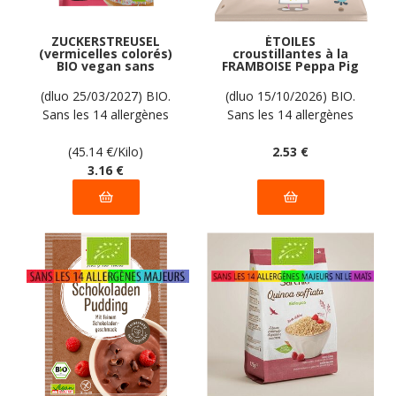
ZUCKERSTREUSEL
ÉTOILES
(vermicelles colorés)
croustillantes à la
BIO vegan sans
FRAMBOISE Peppa Pig
allergènes AGAVA : 70
BIO vegan sans
grammes
allergènes Krümel :
(dluo 25/03/2027) BIO.
(dluo 15/10/2026) BIO.
20 grammes
Sans les 14 allergènes
Sans les 14 allergènes
majeurs
majeurs.
(45.14
€
/Kilo)
2
.53
€
3
.16
€