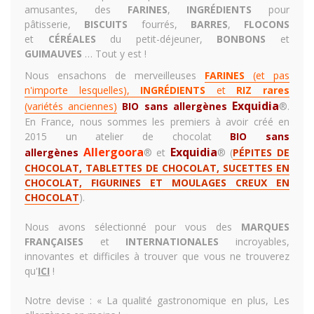
amusantes, des
FARINES
,
INGRÉDIENTS
pour
pâtisserie,
BISCUITS
fourrés,
BARRES
,
FLOCONS
et
CÉRÉALES
du petit-déjeuner,
BONBONS
et
GUIMAUVES
… Tout y est !
Nous ensachons de merveilleuses
FARINES
(et pas
n'importe lesquelles),
INGRÉDIENTS
et
RIZ rares
Exquidia
(variétés anciennes)
BIO sans allergènes
®.
En France, nous sommes les premiers à avoir créé en
2015 un
atelier de chocolat
BIO sans
Allergoora
Exquidia
allergènes
® et
®
(
PÉPITES DE
CHOCOLAT, TABLETTES DE CHOCOLAT, SUCETTES EN
CHOCOLAT, FIGURINES ET MOULAGES CREUX EN
CHOCOLAT
)
.
Nous avons sélectionné pour vous des
MARQUES
FRANÇAISES
et
INTERNATIONALES
incroyables,
innovantes et difficiles à trouver que vous ne trouverez
qu'
ICI
!
Notre devise : «
La qualité gastronomique en plus, Les