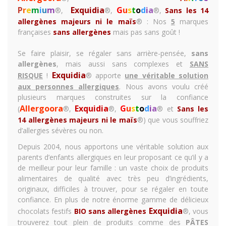
P
r
e
m
i
u
m
Exquidia
G
u
s
t
o
d
i
a
®,
®,
®,
Sans les 14
allergènes majeurs ni le maïs
®
: Nos
5
marques
françaises
sans allergènes
mais pas sans goût !
Se faire plaisir, se régaler sans arrière-pensée,
sans
allergènes
, mais aussi sans complexes et
SANS
Exquidia
RISQUE
!
® apporte
une véritable solution
aux personnes allergiques
. Nous avons voulu créé
plusieurs marques construites sur la confiance
Allergoora
Exquidia
G
u
s
t
o
d
i
a
(
®,
®,
® et
Sans les
14 allergènes majeurs ni le maïs
®) que vous souffriez
d’allergies sévères ou non.
Depuis 2004, nous apportons une véritable solution aux
parents d’enfants allergiques en leur proposant ce qu’il y a
de meilleur pour leur famille : un vaste choix de produits
alimentaires de qualité avec très peu d’ingrédients,
originaux, difficiles à trouver, pour se régaler en toute
confiance. En plus de notre énorme gamme de
délicieux
Exquidia
chocolats festifs
BIO sans allergènes
®, vous
trouverez tout plein de produits comme des
PÂTES