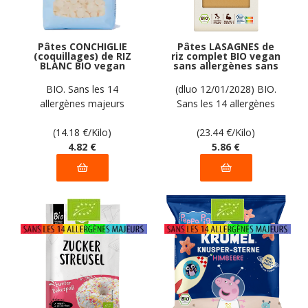
Pâtes CONCHIGLIE
Pâtes LASAGNES de
(coquillages) de RIZ
riz complet BIO vegan
BLANC BIO vegan
sans allergènes sans
sans allergènes
maïs Ppura : 250
Pasta Gustosa : 340
grammes
BIO. Sans les 14
(dluo 12/01/2028) BIO.
grammes
allergènes majeurs
Sans les 14 allergènes
majeurs
(14.18
€
/Kilo)
(23.44
€
/Kilo)
4
.82
€
5
.86
€