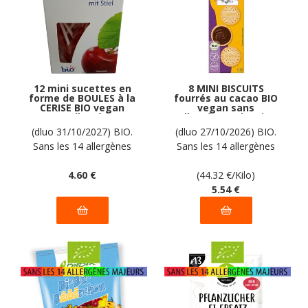
12 mini sucettes en
8 MINI BISCUITS
forme de BOULES à la
fourrés au cacao BIO
CERISE BIO vegan
vegan sans
sans allergènes
allergènes Alnavit :
Biovita : 50 grammes
125 grammes
(dluo 31/10/2027) BIO.
(dluo 27/10/2026) BIO.
Sans les 14 allergènes
Sans les 14 allergènes
majeurs
majeurs
4
.60
€
(44.32
€
/Kilo)
5
.54
€