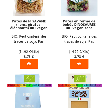
Pâtes de la SAVANE
Pâtes en forme de
(lions, girafes,
bébés DINOSAURES
éléphants) BIO vegan
BIO vegan sans
sans gluten, sans
gluten, sans lait,
lait, sans oeufs, sans
sans oeufs, sans
BIO. Peut contenir des
BIO. Peut contenir des
coque, sans arachide
coque, sans arachide
traces de soja. Pas
traces de soja. Pas
Pasta Natura : 250g
Pasta Natura : 250g
d'autres traces
d'autres traces
déclarées par le
(14.92
€
/Kilo)
déclarées par le
(14.92
€
/Kilo)
fabricant
3
.73
€
fabricant
3
.73
€