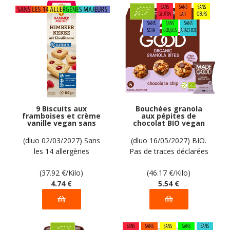
9 Biscuits aux
Bouchées granola
framboises et crème
aux pépites de
vanille vegan sans
chocolat BIO vegan
allergènes
sans gluten sans lait
Hammermülhe : 125
sans oeufs sans
(dluo 02/03/2027) Sans
(dluo 16/05/2027) BIO.
grammes
coque sans arachide
les 14 allergènes
Pas de traces déclarées
MadeGood : 120g
majeurs.
par le fabricant
(37.92
€
/Kilo)
(46.17
€
/Kilo)
4
.74
€
5
.54
€