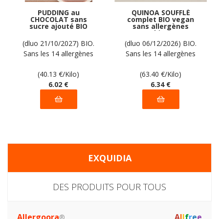
PUDDING au
QUINOA SOUFFLÉ
CHOCOLAT sans
complet BIO vegan
sucre ajouté BIO
sans allergènes
vegan sans
Sarchio : 100
allergènes Natura :
grammes
(dluo 21/10/2027) BIO.
(dluo 06/12/2026) BIO.
(3x50g) = 150g
Sans les 14 allergènes
Sans les 14 allergènes
majeurs
majeurs
(40.13
€
/Kilo)
(63.40
€
/Kilo)
6
.02
€
6
.34
€
EXQUIDIA
DES PRODUITS POUR TOUS
Allergoora
A
l
l
f
r
e
e
®,