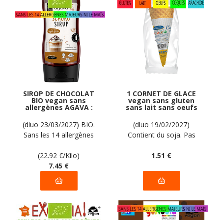
SIROP DE CHOCOLAT
1 CORNET DE GLACE
BIO vegan sans
vegan sans gluten
allergènes AGAVA :
sans lait sans oeufs
325 grammes
sans coque sans
arachide PIACERI
(dluo 23/03/2027) BIO.
(dluo 19/02/2027)
MEDITERRANEI : 22g
Sans les 14 allergènes
Contient du soja. Pas
majeurs
d'autres allergènes
(22.92
€
/Kilo)
déclarés par le fabricant
1
.51
€
7
.45
€