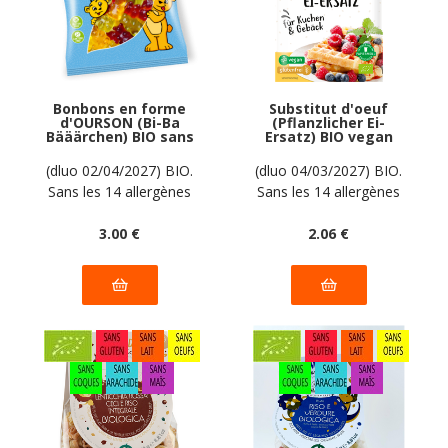
Bonbons en forme
Substitut d'oeuf
d'OURSON (Bi-Ba
(Pflanzlicher Ei-
Bääärchen) BIO sans
Ersatz) BIO vegan
allergènes Biobon :
sans allergènes
100g
AGAVA : 20 grammes
(dluo 02/04/2027) BIO.
(dluo 04/03/2027) BIO.
Sans les 14 allergènes
Sans les 14 allergènes
majeurs
majeurs
3
.00
€
2
.06
€