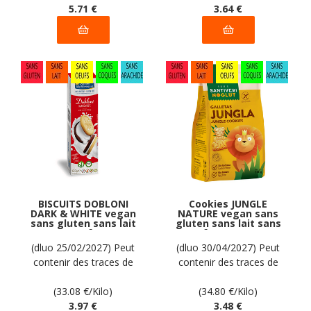
5
.71
€
3
.64
€
BISCUITS DOBLONI
Cookies JUNGLE
DARK & WHITE vegan
NATURE vegan sans
sans gluten sans lait
gluten sans lait sans
sans oeufs sans
oeufs sans coque
coque sans arachide
sans arachide
(dluo 25/02/2027) Peut
(dluo 30/04/2027) Peut
PIACERI
Santiveri Noglut :
contenir des traces de
contenir des traces de
MEDITERRANEI : 120g
100g
soja. Pas d'autres traces
soja. Pas d'autres traces
déclarées par le
(33.08
€
/Kilo)
déclarées par le
(34.80
€
/Kilo)
fabricant
3
.97
€
fabricant
3
.48
€