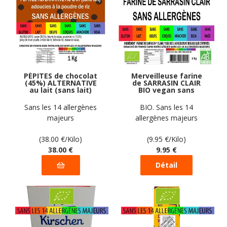
PÉPITES de chocolat
Merveilleuse farine
(45%) ALTERNATIVE
de SARRASIN CLAIR
au lait (sans lait)
BIO vegan sans
vegan sans
allergènes sans maïs
allergènes Gustodia :
Exquidia : 1 Kg
Sans les 14 allergènes
BIO. Sans les 14
1 kg
majeurs
allergènes majeurs
(38.00
€
/Kilo)
(9.95
€
/Kilo)
38
.00
€
9
.95
€