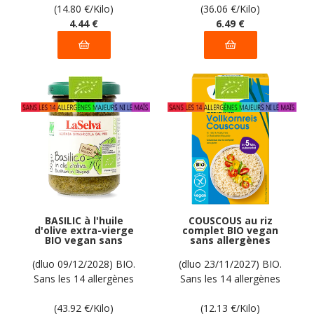
déclarées par le
(14.80
€
/Kilo)
(36.06
€
/Kilo)
fabricant
4
.44
€
6
.49
€
BASILIC à l'huile
COUSCOUS au riz
d'olive extra-vierge
complet BIO vegan
BIO vegan sans
sans allergènes
allergènes LaSelva :
Alnavit : 300
130 grammes
grammes
(dluo 09/12/2028) BIO.
(dluo 23/11/2027) BIO.
Sans les 14 allergènes
Sans les 14 allergènes
majeurs
majeurs
(43.92
€
/Kilo)
(12.13
€
/Kilo)