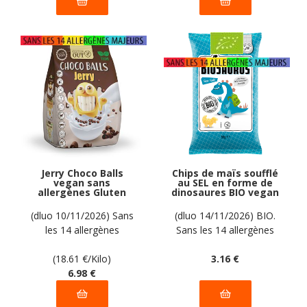
Jerry Choco Balls
Chips de maïs soufflé
vegan sans
au SEL en forme de
allergènes Gluten
dinosaures BIO vegan
Out : 375 grammes
sans allergènes
Biosaurus : 50
(dluo 10/11/2026) Sans
(dluo 14/11/2026) BIO.
grammes
les 14 allergènes
Sans les 14 allergènes
majeurs
majeurs
(18.61
€
/Kilo)
3
.16
€
6
.98
€