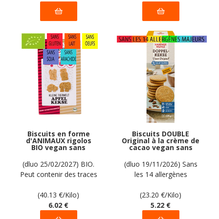
Biscuits en forme
Biscuits DOUBLE
d'ANIMAUX rigolos
Original à la crème de
BIO vegan sans
cacao vegan sans
gluten sans lait sans
allergènes
oeufs sans soja sans
Hammermülhe : 225
(dluo 25/02/2027) BIO.
(dluo 19/11/2026) Sans
arachide Werz : 150
grammes
Peut contenir des traces
les 14 allergènes
grammes
de fruits à coque. Pas
majeurs.
d'autres traces
(40.13
€
/Kilo)
(23.20
€
/Kilo)
déclarées par le
6
.02
€
5
.22
€
fabricant.