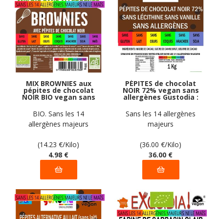
MIX BROWNIES aux
PÉPITES de chocolat
pépites de chocolat
NOIR 72% vegan sans
NOIR BIO vegan sans
allergènes Gustodia :
allergènes sans maïs
1 kg
Exquidia : 350
BIO. Sans les 14
Sans les 14 allergènes
grammes
allergènes majeurs
majeurs
(14.23
€
/Kilo)
(36.00
€
/Kilo)
4
.98
€
36
.00
€