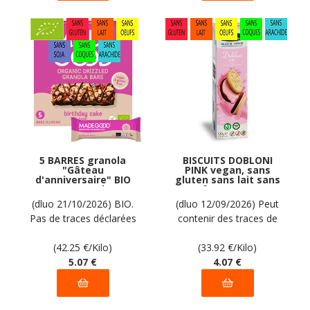
5 BARRES granola
BISCUITS DOBLONI
"Gâteau
PINK vegan, sans
d'anniversaire" BIO
gluten sans lait sans
vegan sans les 9
oeufs sans coque
allergènes majeurs
sans arachide PIACERI
(dluo 21/10/2026) BIO.
(dluo 12/09/2026) Peut
MadeGood : (5x24g) =
MEDITERRANEI : 120g
Pas de traces déclarées
contenir des traces de
120 grammes
par le fabricant
soja. Pas d'autres traces
(42.25
€
/Kilo)
déclarées par le
(33.92
€
/Kilo)
5
.07
€
fabricant
4
.07
€