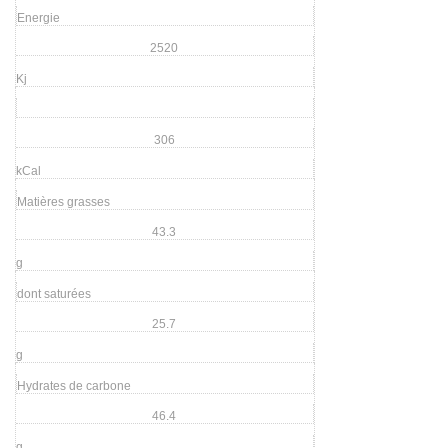
Energie
2520
Kj
306
kCal
Matières grasses
43.3
g
dont saturées
25.7
g
Hydrates de carbone
46.4
g