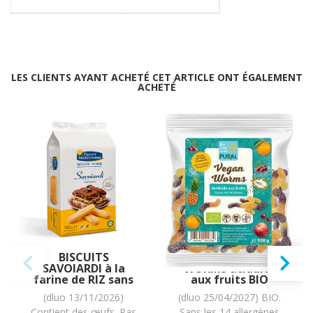
LES CLIENTS AYANT ACHETÉ CET ARTICLE ONT ÉGALEMENT
ACHETÉ
BISCUITS
Bonbons Vegan
SAVOIARDI à la
WORMS acidulés
farine de RIZ sans
aux fruits BIO
gluten sans lait
vegan sans
(dluo 13/11/2026)
(dluo 25/04/2027) BIO.
sans soja sans
allergènes Pural :
Contient des œufs. Pas
Sans les 14 allergènes