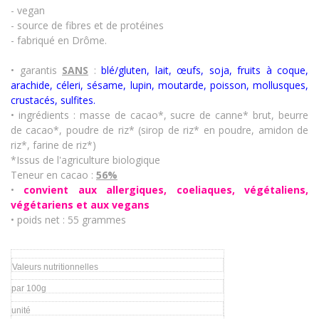
- vegan
- source de fibres et de protéines
- fabriqué en Drôme.
• garantis
SANS
:
blé/gluten, lait, œufs, soja, fruits à coque,
arachide, céleri, sésame, lupin, moutarde, poisson, mollusques,
crustacés
,
sulfites.
• ingrédients : masse de cacao*, sucre de canne* brut, beurre
de cacao*, poudre de riz* (sirop de riz* en poudre, amidon de
riz*, farine de riz*)
*Issus de l'agriculture biologique
Teneur en cacao :
56%
•
convient aux allergiques, coeliaques, végétaliens,
végétariens et aux vegans
• poids net : 55 grammes
Valeurs nutritionnelles
par 100g
unité