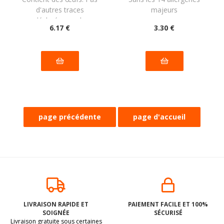
coque sans
100 grammes
arachide PIACERI
d'autres traces
majeurs
MEDITERRANEI :
déclarées par le
180g
6
.17
€
3
.30
€
fabricant
LIVRAISON RAPIDE ET
PAIEMENT FACILE ET 100%
SOIGNÉE
SÉCURISÉ
Livraison gratuite sous certaines