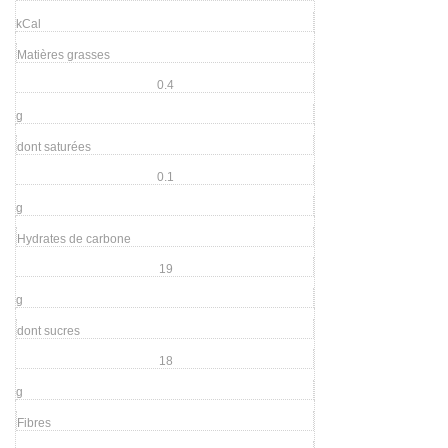
kCal
Matières grasses
0.4
g
dont saturées
0.1
g
Hydrates de carbone
19
g
dont sucres
18
g
Fibres