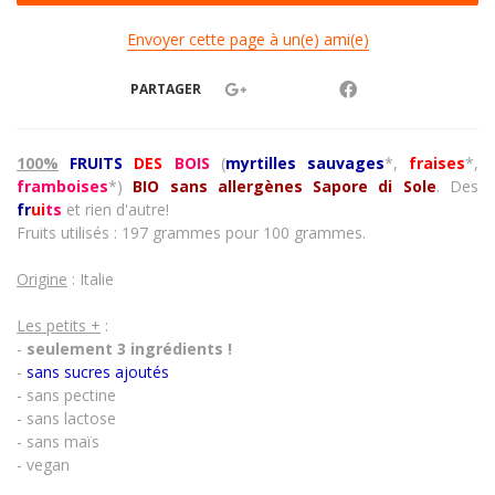
Envoyer cette page à un(e) ami(e)
PARTAGER
100%
FRUITS
DES
BOIS
(
myrtilles sauvages
*,
fraises
*,
framboises
*)
BIO sans allergènes Sapore di Sole
.
Des
fr
ui
ts
et ri
en d'autre!
Fruits utilisés : 197 grammes pour 100 grammes.
Origine
: Italie
Les petits +
:
-
seulement 3 ingrédients !
-
sans sucres ajoutés
- sans pectine
- sans lactose
- sans maïs
- vegan