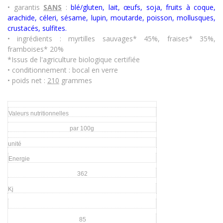
• garantis
SANS
:
blé/gluten, lait, œufs, soja, fruits à coque,
arachide, céleri, sésame, lupin, moutarde, poisson, mollusques,
crustacés
,
sulfites.
• ingrédients : myrtilles sauvages* 45%, fraises* 35%,
framboises* 20%
*Issus de l'agriculture biologique certifiée
• conditionnement : bocal en verre
• poids net :
210
grammes
Valeurs nutritionnelles
par 100g
unité
Energie
362
Kj
85