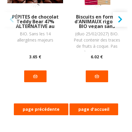
PÉPITES de chocolat
Biscuits en forme
Teddy Bear 47%
d'ANIMAUX rigolos
ALTERNATIVE au
BIO vegan sans
lait (sans lait) BIO
gluten sans lait
BIO. Sans les 14
(dluo 25/02/2027) BIO.
vegan sans
sans oeufs sans
allergènes majeurs
Peut contenir des traces
allergènes Exquidia
soja sans arachide
: 70g
Werz : 150
de fruits à coque. Pas
grammes
d'autres traces
3
.65
€
6
.02
€
déclarées par le
fabricant.