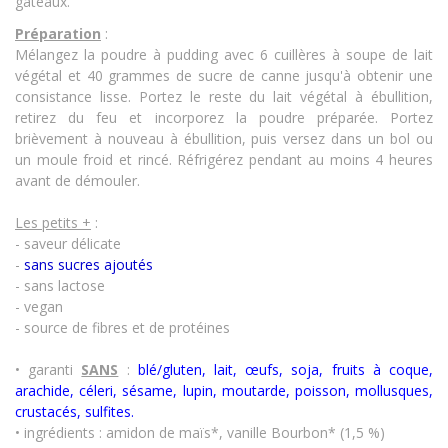
gâteaux.
Préparation
:
Mélangez la poudre à pudding avec 6 cuillères à soupe de lait
végétal et 40 grammes de sucre de canne jusqu'à obtenir une
consistance lisse. Portez le reste du lait végétal à ébullition,
retirez du feu et incorporez la poudre préparée. Portez
brièvement à nouveau à ébullition, puis versez dans un bol ou
un moule froid et rincé. Réfrigérez pendant au moins 4 heures
avant de démouler.
Les petits +
:
- saveur délicate
-
sans sucres ajoutés
- sans lactose
- vegan
- source de fibres et de protéines
• garanti
SANS
:
blé/gluten, lait, œufs, soja, fruits à coque,
arachide, céleri, sésame, lupin, moutarde, poisson, mollusques,
crustacés
,
sulfites.
• ingrédients : amidon de maïs*, vanille Bourbon* (1,5 %)