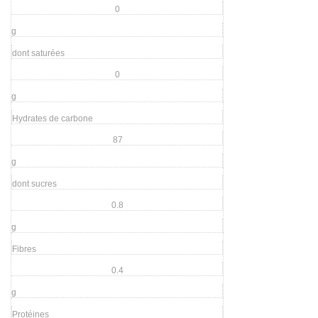
0
g
dont saturées
0
g
Hydrates de carbone
87
g
dont sucres
0.8
g
Fibres
0.4
g
Protéines