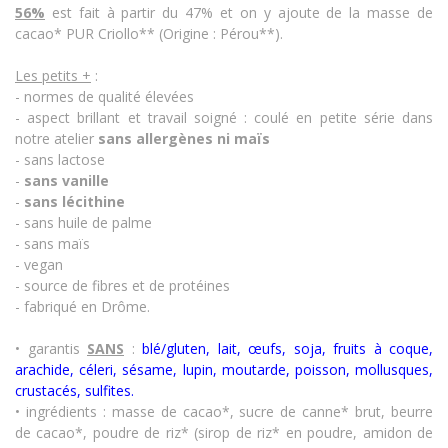
56%
est fait à partir du 47% et on y ajoute de la masse de
cacao* PUR Criollo** (Origine : Pérou**).
Les petits +
:
- normes de qualité élevées
- aspect brillant et travail soigné : coulé en petite série dans
notre atelier
sans allergènes
ni maïs
- sans lactose
-
sans vanille
-
sans lécithine
- sans huile de palme
- sans maïs
- vegan
- source de fibres et de protéines
- fabriqué en Drôme.
• garantis
SANS
:
blé/gluten, lait, œufs, soja, fruits à coque,
arachide, céleri, sésame, lupin, moutarde, poisson, mollusques,
crustacés
,
sulfites.
• ingrédients : masse de cacao*, sucre de canne* brut, beurre
de cacao*, poudre de riz* (sirop de riz* en poudre, amidon de