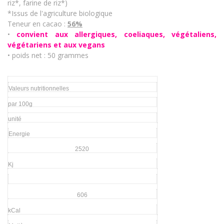
riz*, farine de riz*)
*Issus de l'agriculture biologique
Teneur en cacao :
56%
•
convient aux allergiques, coeliaques, végétaliens,
végétariens et aux vegans
• poids net : 50 grammes
Valeurs nutritionnelles
par 100g
unité
Energie
2520
Kj
606
kCal