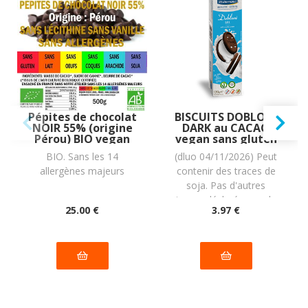
Pépites de chocolat
BISCUITS DOBLONI
NOIR 55% (origine
DARK au CACAO
Pérou) BIO vegan
vegan sans gluten
sans allergènes
sans lait sans oeufs
BIO. Sans les 14
(dluo 04/11/2026) Peut
Allergoora : 500
sans coque sans
allergènes majeurs
contenir des traces de
grammes
arachide PIACERI
MEDITERRANEI :
soja. Pas d'autres
120g
traces déclarées par le
25
.00
€
3
.97
€
fabricant