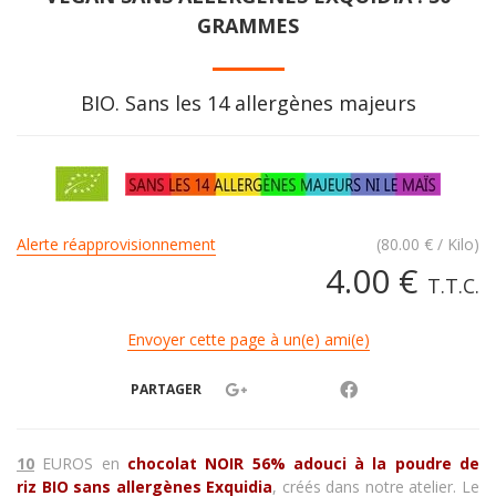
GRAMMES
BIO. Sans les 14 allergènes majeurs
Alerte réapprovisionnement
(
80.00
€
/ Kilo)
4
.00
€
T.T.C.
Envoyer cette page à un(e) ami(e)
PARTAGER
10
EUROS
en
chocolat NOIR 56% adouci à la poudre de
riz BIO sans allergènes
Exquidia
, créés dans notre atelier. Le