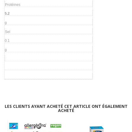
Protéines
5.2
g
Sel
0.1
g
LES CLIENTS AYANT ACHETÉ CET ARTICLE ONT ÉGALEMENT
ACHETÉ