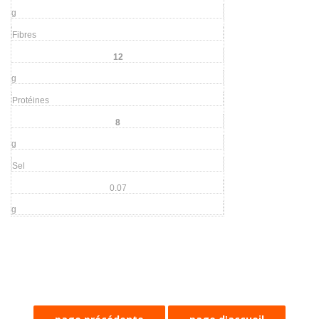
g
Fibres
12
g
Protéines
8
g
Sel
0.07
g