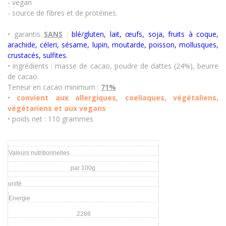
- vegan
- source de fibres et de protéines.
• garantis
SANS
:
blé/gluten, lait, œufs, soja, fruits à coque,
arachide, céleri, sésame, lupin, moutarde, poisson, mollusques,
crustacés
,
sulfites.
• ingrédients : masse de cacao, poudre de dattes (24%), beurre
de cacao.
Teneur en cacao minimum :
71%
•
convient aux allergiques, coeliaques, végétaliens,
végétariens et aux vegans
• poids net : 110 grammes
Valeurs nutritionnelles
par 100g
unité
Energie
2286