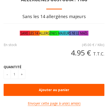
Sans les 14 allergènes majeurs
En stock
(
45.00
€
/ Kilo)
4
.95
€
T.T.C.
QUANTITÉ
Envoyer cette page à un(e) ami(e)