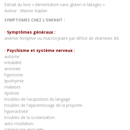
Extrait du livre « Alimentation sans gluten ni laitages »
Auteur : Marion Kaplan
SYMPTOMES CHEZ L'ENFANT :
•
Symptômes généraux :
anémie ferriprive ou macrocytaire par déficit de vitamines B6
•
Psychisme et système nerveux :
autisme
irritabilité
anorexie
hypotonie
lipothymie
malaises
dyslexie
troubles de l'acquisition du langage
troubles de l'apprentissage de la propreté
hyperactivité
troubles de la scolarisation
auto-mutilation
stéréotypie gestuelle