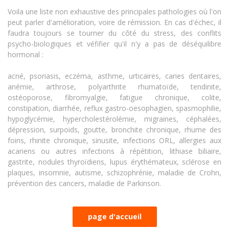
Voila une liste non exhaustive des principales pathologies où l'on
peut parler d'amélioration, voire de rémission. En cas d'échec, il
faudra toujours se tourner du côté du stress, des conflits
psycho-biologiques et véfifier qu'il n'y a pas de déséquilibre
hormonal :
acné, psoriasis, eczéma, asthme, urticaires, caries dentaires,
anémie, arthrose, polyarthrite rhumatoïde, tendinite,
ostéoporose, fibromyalgie, fatigue chronique, colite,
constipation, diarrhée, reflux gastro-oesophagien, spasmophilie,
hypoglycémie, hypercholestérolémie, migraines, céphalées,
dépression, surpoids, goutte, bronchite chronique, rhume des
foins, rhinite chronique, sinusite, infections ORL, allergies aux
acariens ou autres infections à répétition, lithiase biliaire,
gastrite, nodules thyroïdiens, lupus érythémateux, sclérose en
plaques, insomnie, autisme, schizophrénie, maladie de Crohn,
prévention des cancers, maladie de Parkinson.