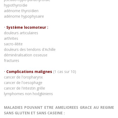
hypothyroïdie
adénome thyroïdien
adénome hypophysaire
•
Système locomoteur :
douleurs articulaires
arthrites
sacro-iléite
douleurs des tendons d'Achille
déminéralisation osseuse
fractures
•
Complications ma
lignes
(1 cas sur 10)
cancer de l'oropharynx
cancer de l'oesophage
cancer de l'intestin grêle
lymphomes non hodgkiniens
MALADIES POUVANT ETRE AMELIOREES GRACE AU REGIME
SANS GLUTEN ET SANS CASEINE :