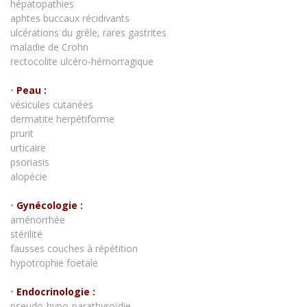
hépatopathies
aphtes buccaux récidivants
ulcérations du grêle, rares gastrites
maladie de Crohn
rectocolite ulcéro-hémorragique
•
Peau :
vésicules cutanées
dermatite herpétiforme
prurit
urticaire
psoriasis
alopécie
•
Gynécologie :
aménorrhée
stérilité
fausses couches à répétition
hypotrophie foetale
•
Endocrinologie :
pseudo-hypo-parathyroïdie