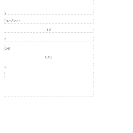
g
Protéines
1.8
g
Sel
0.03
g