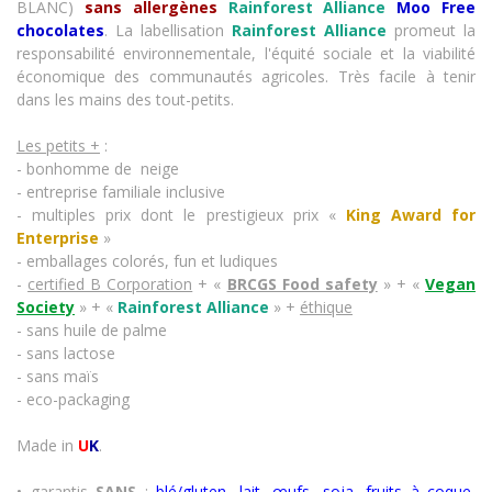
BLANC)
sans allergènes
Rainforest Alliance
Moo Free
chocolates
. La labellisation
Rainforest Alliance
promeut la
responsabilité environnementale, l'équité sociale et la viabilité
économique des communautés agricoles. Très facile à tenir
dans les mains des tout-petits.
Les petits +
:
- bonhomme de neige
- entreprise familiale inclusive
- multiples prix dont le prestigieux prix «
King Award for
Enterprise
»
- emballages colorés, fun et ludiques
-
certified B Corporation
+ «
BRCGS Food safety
» + «
Vegan
Society
» + «
Rainforest Alliance
» +
éthique
- sans huile de palme
- sans lactose
- sans maïs
- eco-packaging
Made in
U
K
.
• garantis
SANS
:
blé/gluten, lait, œufs, soja, fruits à coque,