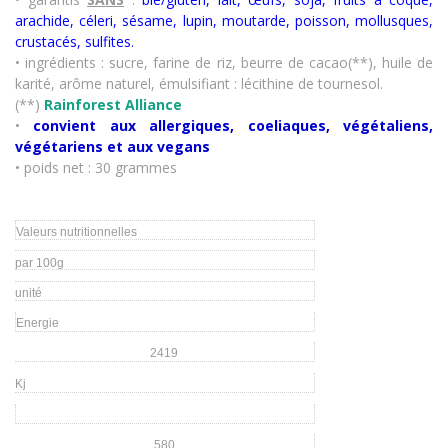
arachide, céleri, sésame, lupin, moutarde, poisson, mollusques,
crustacés
,
sulfites.
• ingrédients : sucre, farine de riz, beurre de cacao(**), huile de
karité, arôme naturel, émulsifiant : lécithine de tournesol.
(**)
Rainforest Alliance
•
convient aux allergiques, coeliaques, végétaliens,
végétariens et aux vegans
• poids net : 30 grammes
Valeurs nutritionnelles
par 100g
unité
Energie
2419
Kj
580