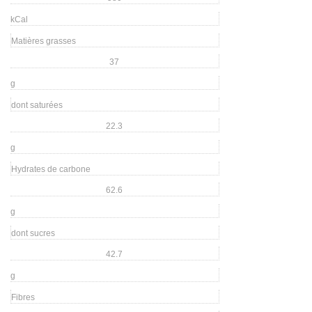
kCal
Matières grasses
37
g
dont saturées
22.3
g
Hydrates de carbone
62.6
g
dont sucres
42.7
g
Fibres