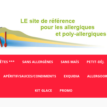
FÊTES ***
SANS ALLERGÈNES
SANS MAÏS
PETIT-DÉJ.
APÉRITIF/SAUCES/CONDIMENTS
EXQUIDIA
ALLERGOO
KIT GLACE
PROMO