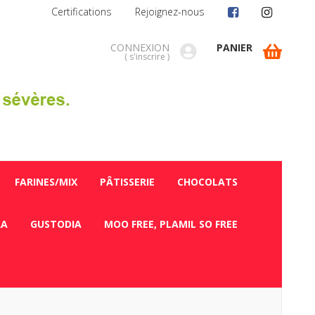
Certifications
Rejoignez-nous
CONNEXION
PANIER
(
s'inscrire
)
FARINES/MIX
PÂTISSERIE
CHOCOLATS
RA
GUSTODIA
MOO FREE, PLAMIL SO FREE