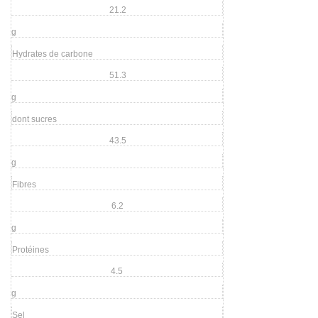
21.2
g
Hydrates de carbone
51.3
g
dont sucres
43.5
g
Fibres
6.2
g
Protéines
4.5
g
Sel