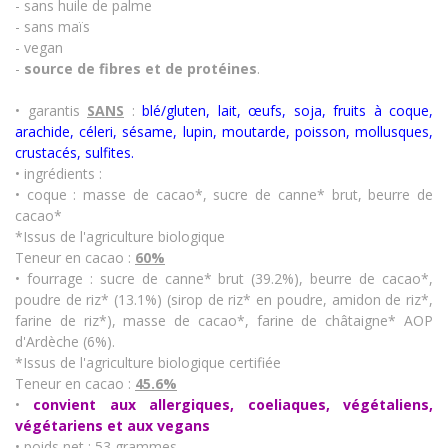
- sans huile de palme
- sans maïs
- vegan
-
source de fibres et de protéines
.
• garantis
SANS
:
blé/gluten, lait, œufs, soja, fruits à coque,
arachide, céleri, sésame, lupin, moutarde, poisson, mollusques,
crustacés
,
sulfites.
• ingrédients :
• coque :
masse de cacao*, sucre de canne* brut, beurre de
cacao*
*Issus de l'agriculture biologique
Teneur en cacao :
60%
• fourrage :
sucre de canne* brut (39.2%), beurre de cacao*,
poudre de riz* (13.1%) (sirop de riz* en poudre, amidon de riz*,
farine de riz*), masse de cacao*, farine de châtaigne* AOP
d'Ardèche (6%).
*Issus de l'agriculture biologique certifiée
Teneur en cacao :
45.6%
•
convient aux allergiques, coeliaques, végétaliens,
végétariens et aux vegans
• poids net : 53 grammes