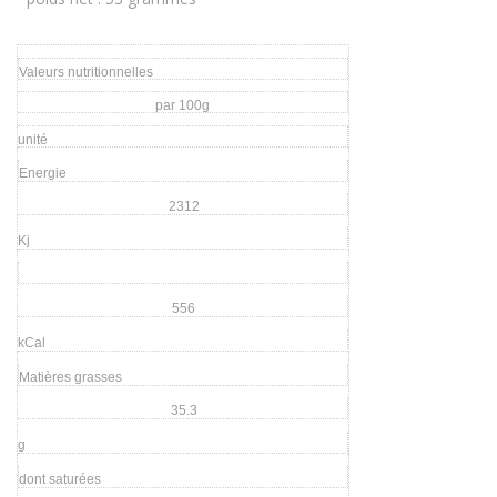
Valeurs nutritionnelles
par 100g
unité
Energie
2312
Kj
556
kCal
Matières grasses
35.3
g
dont saturées