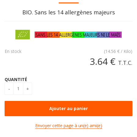
BIO. Sans les 14 allergènes majeurs
En stock
(
14.56
€
/ Kilo)
3
.64
€
T.T.C.
QUANTITÉ
Envoyer cette page à un(e) ami(e)