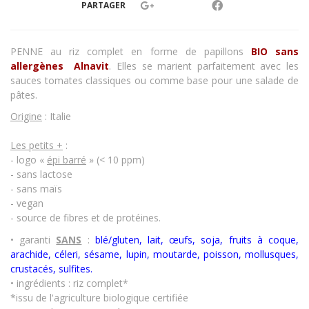
PARTAGER
PENNE au riz complet en forme de papillons
BIO sans
allergènes Alnavit
. Elles se marient parfaitement avec les
sauces tomates classiques ou comme base pour une salade de
pâtes.
Origine
: Italie
Les petits +
:
- logo «
épi barré
» (< 10 ppm)
- sans lactose
- sans maïs
- vegan
- source de fibres et de protéines.
• garanti
SANS
:
blé/gluten, lait, œufs, soja, fruits à coque,
arachide, céleri, sésame, lupin, moutarde, poisson, mollusques,
crustacés
,
sulfites.
• ingrédients : riz complet*
*issu de l'agriculture biologique certifiée