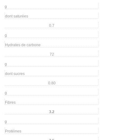
g
dont saturées
0.7
g
Hydrates de carbone
72
g
dont sucres
0.80
g
Fibres
3.2
g
Protéines