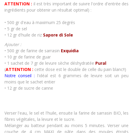
ATTENTION :
il est très important de suivre l'ordre d'entrée des
ingrédients pour obtenir un résultat optimal) :
• 500 gr d'eau à maximum 25 degrés
• 5 gr de sel
• 12 gr d'huile de riz
Sapore di Sole
Ajouter :
• 500 gr de farine de sarrasin
Exquidia
• 10 gr de farine de guar
• 1 sachet de 7 gr de levure sèche déshydratée
Pural
(
ATTENTION :
cette dose est le double de celle du pain blanc!!)
Notre conseil :
l'idéal est 6 grammes de levure soit un peu
moins que le sachet entier
• 12 gr de sucre de canne
Verser l'eau, le sel et l'huile, ensuite la farine de sarrasin BIO, les
fibres végétales, la levure et le sucre.
Mélanger au batteur pendant au moins 5 minutes. Verser une
couche de 4 cm MAXI de pâte dans des moules étroits