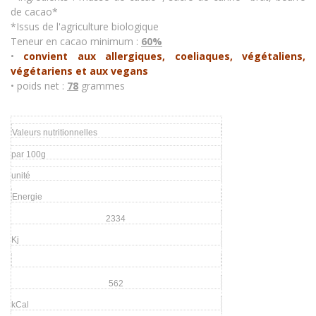
de cacao*
*Issus de l'agriculture biologique
Teneur en cacao minimum :
60%
•
convient aux allergiques, coeliaques, végétaliens,
végétariens et aux vegans
• poids net :
78
grammes
Valeurs nutritionnelles
par 100g
unité
Energie
2334
Kj
562
kCal