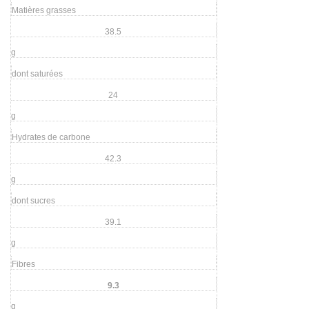
Matières grasses
38.5
g
dont saturées
24
g
Hydrates de carbone
42.3
g
dont sucres
39.1
g
Fibres
9.3
g