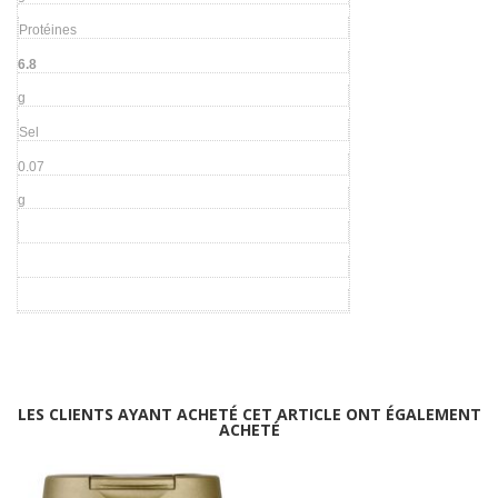
Protéines
6.8
g
Sel
0.07
g
LES CLIENTS AYANT ACHETÉ CET ARTICLE ONT ÉGALEMENT
ACHETÉ