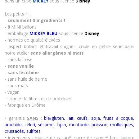
dans un cube
MICKEY
sous licence
Disney
.
Les petits +
:
-
seulement 3 ingrédients !
-
8
MINI ballons
- emballage
MICKEY BLEU
sous licence
Disney
- normes de qualité élevées
- aspect brillant et travail soigné : coulé en petite série dans
notre atelier
sans allergènes
ni maïs
- sans lactose
-
sans vanille
-
sans lécithine
- sans huile de palme
- sans maïs
- vegan
- source de fibres et de protéines
- fabriqué en Drôme.
• garantis
SANS
:
blé/gluten, lait, œufs, soja, fruits à coque,
arachide, céleri, sésame, lupin, moutarde, poisson, mollusques,
crustacés
,
sulfites.
• ingrédients
: masse de cacao*, sucre de canne* brut, beurre