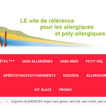
FÊTES ***
SANS ALLERGÈNES
SANS MAÏS
PETIT-DÉJ.
APÉRITIF/SAUCES/CONDIMENTS
EXQUIDIA
ALLERGOO
KIT GLACE
PROMO
...
Légumes du JARDIN BIO vegan sans gluten, sans lait, sans oeufs, sans s