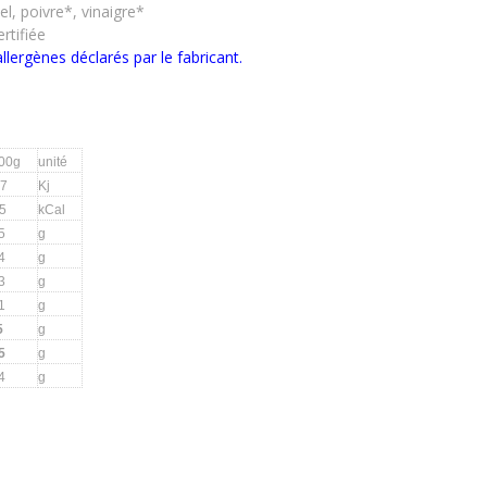
el, poivre*, vinaigre*
rtifiée
allergènes déclarés par le fabricant.
100g
unité
7
Kj
5
kCal
5
g
4
g
3
g
1
g
5
g
5
g
4
g