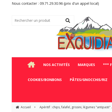
Nous contacter : 09.71.29.30.96 (prix d'un appel local)
NOS ACTIVITÉS
MARQUES
*** 
COOKIES/BONBONS
PÂTES/GNOCCHIS/RIZ
Accueil
Apéritif : chips, falafel, grissini, légumes "antipasti" ..