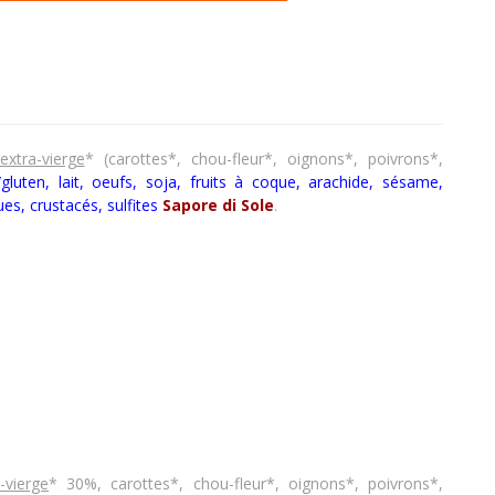
 extra-vierge
* (carottes*, chou-fleur*, oignons*, poivrons*,
/gluten, lait, oeufs, soja, fruits à coque, arachide, sésame,
ues, crustacés
,
sulfites
Sapore di Sole
.
-vierge
* 30%, carottes*, chou-fleur*, oignons*, poivrons*,