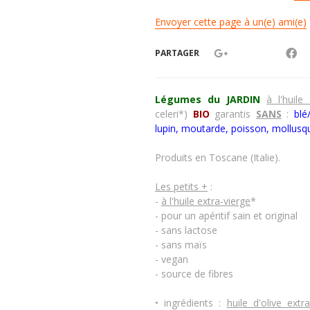
Envoyer cette page à un(e) ami(e)
PARTAGER
Légumes du JARDIN
à l'huile
celeri*)
BIO
garantis
SANS
:
blé
lupin, moutarde, poisson, mollusq
Produits en Toscane (Italie).
Les petits +
:
-
à l'huile extra-vierge
*
- pour un apéritif sain et original
- sans lactose
- sans maïs
- vegan
- source de fibres
• ingrédients :
huile d'olive extra