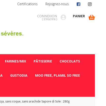
Certifications
Rejoignez-nous
CONNEXION
PANIER
(
s'inscrire
)
FARINES/MIX
PÂTISSERIE
CHOCOLATS
RA
GUSTODIA
MOO FREE, PLAMIL SO FREE
oja, sans coque, sans arachide Sapore di Sole : 280g