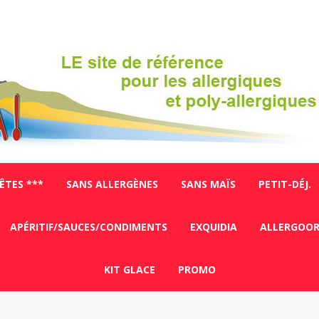
FÊTES ***
SANS ALLERGÈNES
SANS MAÏS
PETIT-DÉJ.
APÉRITIF/SAUCES/CONDIMENTS
EXQUIDIA
ALLERGOO
KIT GLACE
PROMO