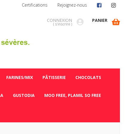
Certifications
Rejoignez-nous
CONNEXION
PANIER
(
s'inscrire
)
FARINES/MIX
PÂTISSERIE
CHOCOLATS
RA
GUSTODIA
MOO FREE, PLAMIL SO FREE