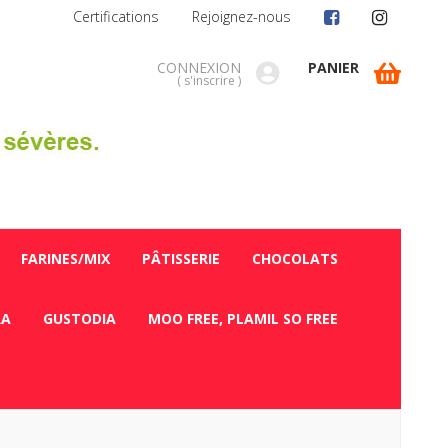
Certifications
Rejoignez-nous
CONNEXION
PANIER
(
s'inscrire
)
FARINES/MIX
PÂTISSERIE
CHOCOLATS
RA
GUSTODIA
MOO FREE, PLAMIL SO FREE