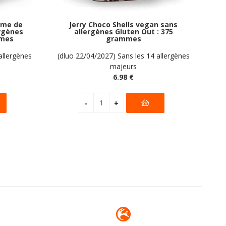
orme de
Jerry Choco Shells vegan sans
ergènes
allergènes Gluten Out : 375
mmes
grammes
allergènes
(dluo 22/04/2027) Sans les 14 allergènes
majeurs
6
.98
€