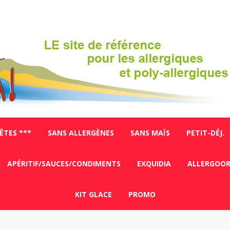
FÊTES ***
SANS ALLERGÈNES
SANS MAÏS
PETIT-DÉJ.
APÉRITIF/SAUCES/CONDIMENTS
EXQUIDIA
ALLERGOO
KIT GLACE
PROMO