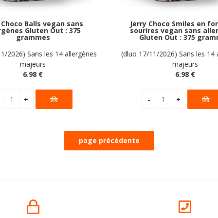
y Choco Balls vegan sans
Jerry Choco Smiles en f
rgènes Gluten Out : 375
sourires vegan sans all
grammes
Gluten Out : 375 gra
11/2026) Sans les 14 allergènes
(dluo 17/11/2026) Sans les 14 
majeurs
majeurs
6
.98
€
6
.98
€