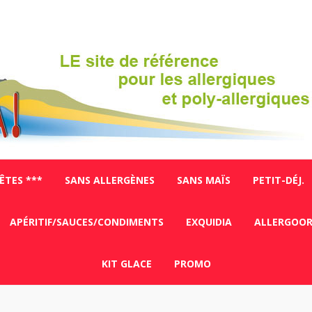
FÊTES ***
SANS ALLERGÈNES
SANS MAÏS
PETIT-DÉJ.
APÉRITIF/SAUCES/CONDIMENTS
EXQUIDIA
ALLERGOO
KIT GLACE
PROMO