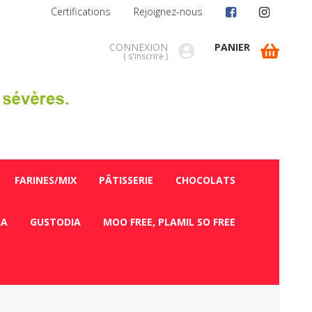
Certifications
Rejoignez-nous
CONNEXION
PANIER
(
s'inscrire
)
FARINES/MIX
PÂTISSERIE
CHOCOLATS
RA
GUSTODIA
MOO FREE, PLAMIL SO FREE