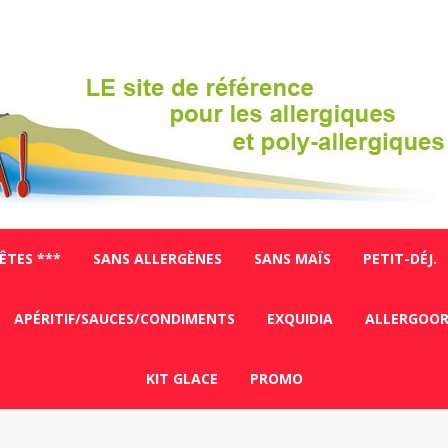
FÊTES ***
SANS ALLERGÈNES
SANS MAÏS
PETIT-DÉJ.
APÉRITIF/SAUCES/CONDIMENTS
EXQUIDIA
ALLERGOO
KIT GLACE
PROMO