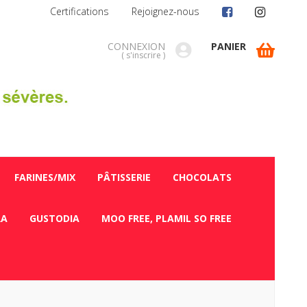
Certifications
Rejoignez-nous
CONNEXION
PANIER
(
s'inscrire
)
FARINES/MIX
PÂTISSERIE
CHOCOLATS
RA
GUSTODIA
MOO FREE, PLAMIL SO FREE