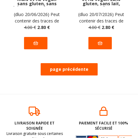
sans gluten, sans
gluten, sans lait,
lait, sans oeufs, sans
sans oeufs, sans
coque, sans arachide
coque, sans arachide
(dluo 20/06/2026) Peut
(dluo 20/07/2026) Peut
Farabella : 500g
Farabella : 250g
contenir des traces de
contenir des traces de
soja. Pas d'autres traces
4
.00
€
2
.80
€
soja. Pas d'autres traces
4
.00
€
2
.80
€
déclarées par le
déclarées par le
fabricant.
fabricant.
LIVRAISON RAPIDE ET
PAIEMENT FACILE ET 100%
SOIGNÉE
SÉCURISÉ
Livraison gratuite sous certaines