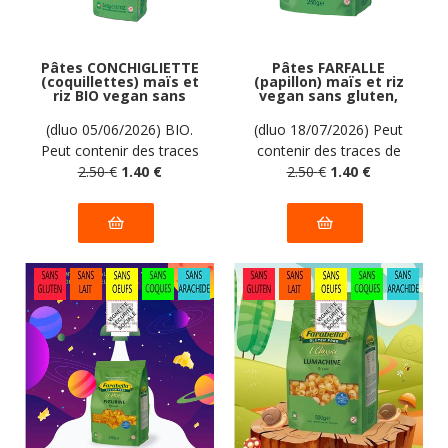
Pâtes CONCHIGLIETTE
Pâtes FARFALLE
(coquillettes) maïs et
(papillon) maïs et riz
riz BIO vegan sans
vegan sans gluten,
gluten, sans lait,
sans lait, sans oeufs,
sans oeufs, sans
sans coque, sans
(dluo 05/06/2026) BIO.
(dluo 18/07/2026) Peut
coque, sans arachide
arachide Farabella :
Peut contenir des traces
contenir des traces de
Farabella : 340g
250g
de soja. Pas d'autres
2
.50
€
1
.40
€
soja. Pas d'autres traces
2
.50
€
1
.40
€
traces déclarées par le
déclarées par le
fabricant.
fabricant.