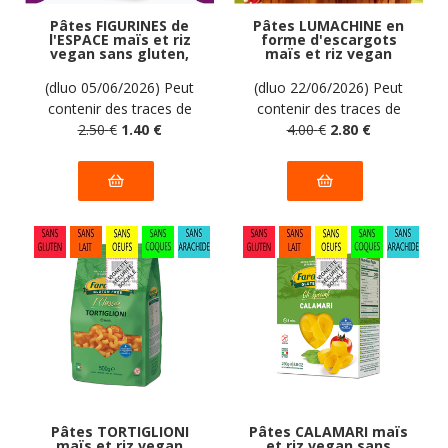
Pâtes FIGURINES de
Pâtes LUMACHINE en
l'ESPACE maïs et riz
forme d'escargots
vegan sans gluten,
maïs et riz vegan
sans lait, sans oeufs,
sans gluten, sans
sans coque, sans
lait, sans oeufs, sans
(dluo 05/06/2026) Peut
(dluo 22/06/2026) Peut
arachide Farabella :
coque, sans arachide
contenir des traces de
contenir des traces de
250g
Farabella : 500g
soja. Pas d'autres traces
2
.50
€
1
.40
€
soja. Pas d'autres traces
4
.00
€
2
.80
€
déclarées par le
déclarées par le
fabricant.
fabricant.
Pâtes TORTIGLIONI
Pâtes CALAMARI maïs
maïs et riz vegan
et riz vegan sans