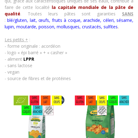
qui, grâce aux caractéristiques uniques de ses eaux, contribue à
faire de cette localité
la capitale mondiale de la pâte de
qualité
. Toutes leurs pâtes sont
garanties
SANS
:
blé/gluten, lait,
œufs
, fruits à coque, arachide, céleri, sésame,
lupin, moutarde, poisson, mollusques, crustacés
,
sulfites
.
Les petits +
:
- forme originale : acordéon
- logo « épi barré » + « casher »
- aliment
LPPR
- sans lactose
- vegan
- source de fibres et de protéines