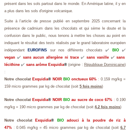
présent dans les sols partout dans le monde. En Amérique latine, il y en
a plus dans les sols d'origine volcanique.
Suite à l’article de presse publié en septembre 2025 concernant la
présence de cadmium dans les chocolats et qui sème le doute et la
confusion dans le public, nous tenons à mettre les choses au point en
indiquant le résultat des tests réalisés par le grand laboratoire européen
✔️
✔️
indépendant
EUROFINS
sur nos différents chocolats
BIO
✔️
✔️
✔️
vegan
sans aucun allergène ni trace
sans vanille
sans
✔️
lécithine
sans arôme
Exquidia
®
(origine :
République Dominicaine
)
:
Notre chocolat
Exquidia
®
NOIR
BIO
onctueux 60%
: 0.159 mg/kg =
159 micro grammes par kg de chocolat (soit
5 fois moins
)
Notre chocolat
Exquidia
®
NOIR
BIO
au sucre de coco 67%
: 0.190
mg/kg = 190 micro grammes par kg de chocolat (soit
4.2 fois moins
)
Notre chocolat
Exquidia
®
BIO
adouci à la poudre de riz à
47%
: 0.045 mg/kg = 45 micro grammes par kg de chocolat (soit
6.7