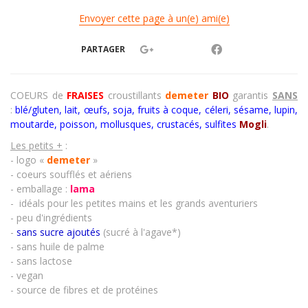
Envoyer cette page à un(e) ami(e)
PARTAGER
COEURS de
FRAISES
croustillants
demeter
BIO
garantis
SANS
:
blé/gluten, lait, œufs, soja, fruits à coque, céleri, sésame, lupin,
moutarde, poisson, mollusques, crustacés
,
sulfites
Mogli
.
Les petits +
:
- logo «
demeter
»
- coeurs soufflés et aériens
- emballage :
lama
- idéals pour les petites mains et les grands aventuriers
- peu d'ingrédients
-
sans sucre ajoutés
(sucré à l'agave*)
- sans huile de palme
- sans lactose
- vegan
- source de fibres et de protéines