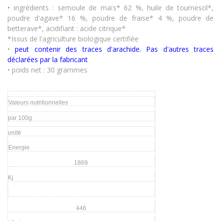
•
ingrédients : semoule de maïs* 62 %, huile de tournesol*,
poudre d'agave* 16 %, poudre de fraise* 4 %, poudre de
betterave*, acidifiant : acide citrique*
*Issus de l'agriculture biologique certifiée
•
peut contenir des traces d'arachide. Pas d'autres traces
déclarées par la fabricant
• poids net : 30 grammes
Valeurs nutritionnelles
par 100g
unité
Energie
1869
Kj
446