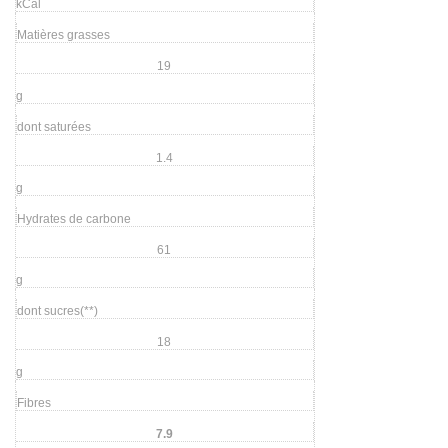
kCal
Matières grasses
19
g
dont saturées
1.4
g
Hydrates de carbone
61
g
dont sucres(**)
18
g
Fibres
7.9