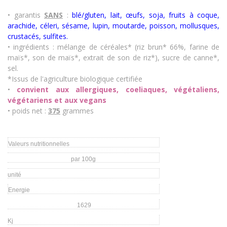
• garantis
SANS
:
blé/gluten, lait, œufs, soja, fruits à coque,
arachide, céleri, sésame, lupin, moutarde, poisson, mollusques,
crustacés
,
sulfites.
• ingrédients :
mélange de céréales* (riz brun* 66%, farine de
maïs*, son de maïs*, extrait de son de riz*), sucre de canne*,
sel.
*Issus de l'agriculture biologique certifiée
•
convient aux allergiques, coeliaques, végétaliens,
végétariens et aux vegans
• poids net :
375
grammes
Valeurs nutritionnelles
par 100g
unité
Energie
1629
Kj