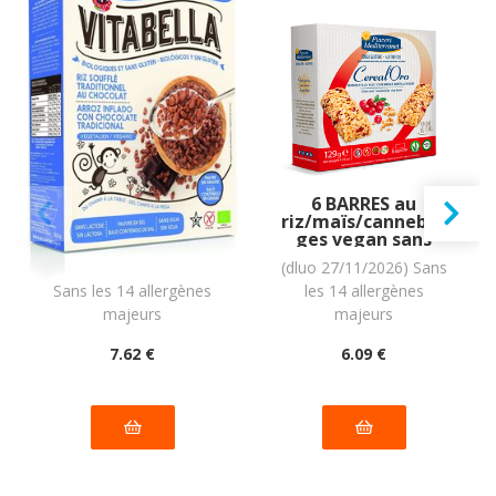
Céréales au RIZ
6 BARRES au
SOUFFLÉ
riz/maïs/canneber
traditionnel au
ges vegan sans
CHOCOLAT BIO
allergènes PIACERI
(dluo 08/03/2027) BIO.
(dluo 27/11/2026) Sans
vegan sans
MEDITERRANEI :
Sans les 14 allergènes
les 14 allergènes
allergènes
(6x21.5g) = 129g
Vitabella : 300
majeurs
majeurs
grammes
7
.62
€
6
.09
€