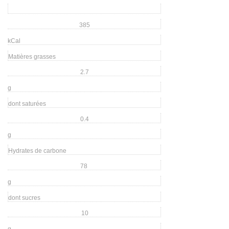
385
kCal
Matières grasses
2.7
g
dont saturées
0.4
g
Hydrates de carbone
78
g
dont sucres
10
g