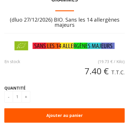
(dluo 27/12/2026) BIO. Sans les 14 allergènes
majeurs
En stock
(
19.73
€
/ Kilo)
7
.40
€
T.T.C.
QUANTITÉ