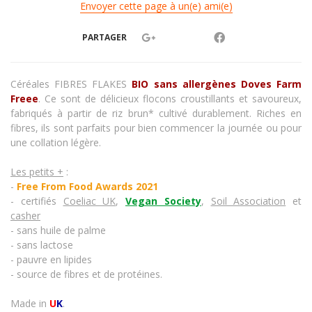
Envoyer cette page à un(e) ami(e)
PARTAGER
Céréales
FIBRES FLAKES
BIO sans allergènes Doves Farm
Freee
. Ce sont de délicieux flocons croustillants et savoureux,
fabriqués à partir de riz brun* cultivé durablement. Riches en
fibres, ils sont parfaits pour bien commencer la journée ou pour
une collation légère.
Les petits +
:
-
Free From Food Awards 2021
- certifiés
Coeliac UK
,
Vegan Society
,
Soil Association
et
casher
- sans huile de palme
- sans lactose
- pauvre en lipides
- source de fibres et de protéines.
Made in
U
K
.