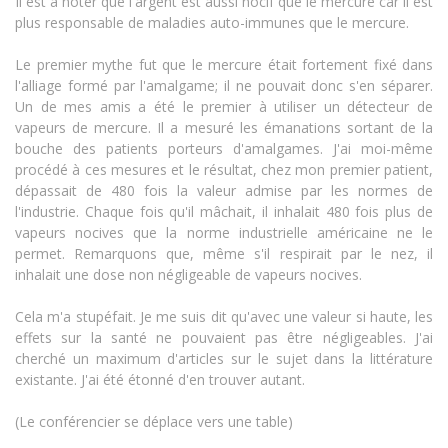
Il est à noter que l'argent est aussi nocif que le mercure car il est
plus responsable de maladies auto-immunes que le mercure.
Le premier mythe fut que le mercure était fortement fixé dans
l'alliage formé par l'amalgame; il ne pouvait donc s'en séparer.
Un de mes amis a été le premier à utiliser un détecteur de
vapeurs de mercure. Il a mesuré les émanations sortant de la
bouche des patients porteurs d'amalgames. J'ai moi-même
procédé à ces mesures et le résultat, chez mon premier patient,
dépassait de 480 fois la valeur admise par les normes de
l'industrie. Chaque fois qu'il mâchait, il inhalait 480 fois plus de
vapeurs nocives que la norme industrielle américaine ne le
permet. Remarquons que, même s'il respirait par le nez, il
inhalait une dose non négligeable de vapeurs nocives.
Cela m'a stupéfait. Je me suis dit qu'avec une valeur si haute, les
effets sur la santé ne pouvaient pas être négligeables. J'ai
cherché un maximum d'articles sur le sujet dans la littérature
existante. J'ai été étonné d'en trouver autant.
(Le conférencier se déplace vers une table)