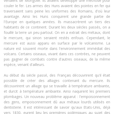
venaient de Mongolie. Ils avaient développé une méthode pour
couler le fer. Les armes des Huns avaient des pointes en fer qui
traversaient sans peine les uniformes des Romains, d'où leur
avantage. Ainsi les Huns conquirent une grande partie de
l'Europe en quelques années. Ils massacrèrent un tiers des
habitants de ce continent. Durant les deux siècles passés, on a
fouillé la terre un peu partout. On en a extrait des métaux, dont
le mercure, qui sinon seraient restés enfouis. Cependant, le
mercure est aussi apparu en surface par le volcanisme. La
nature est souvent morte dans l'environnement immédiat des
volcans. Certains oiseaux, vivant dans ces contrées, ne peuvent
pas gagner de combats contre d'autres oiseaux, de la même
espèce, venant d'ailleurs.
Au début du siècle passé, des Français découvrirent qu'il était
possible de créer des alliages contenant du mercure. Ils
découvrirent un alliage qui se travaille à température ambiante,
et durcit à température ambiante. Ainsi naquirent les premiers
plombages. Un nouveau problème apparut : l'empoisonnement
des gens, empoisonnement dû aux métaux lourds utilisés en
dentisterie. Il est intéressant de savoir qu'aux Etats-Unis, déjà
vers 1830, eurent lieu les premières polémiques au sujet des