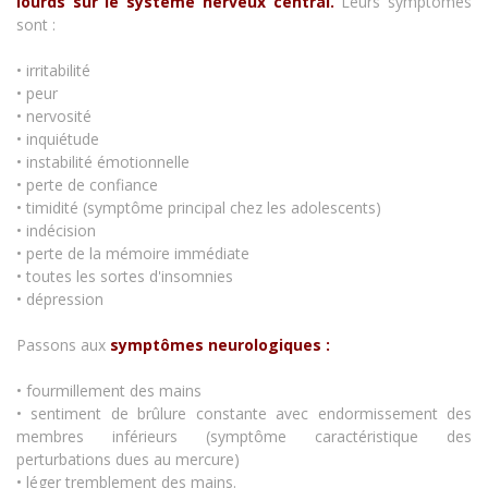
lourds sur le système nerveux central.
Leurs symptômes
sont :
• irritabilité
• peur
• nervosité
• inquiétude
• instabilité émotionnelle
• perte de confiance
• timidité (symptôme principal chez les adolescents)
• indécision
• perte de la mémoire immédiate
• toutes les sortes d'insomnies
• dépression
Passons aux
symptômes neurologiques :
• fourmillement des mains
• sentiment de brûlure constante avec endormissement des
membres inférieurs (symptôme caractéristique des
perturbations dues au mercure)
• léger tremblement des mains.