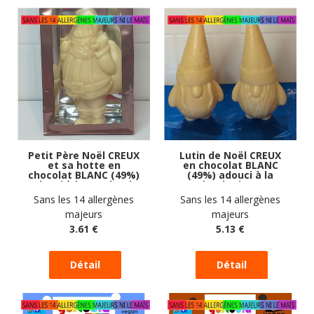
Petit Père Noël CREUX
Lutin de Noël CREUX
et sa hotte en
en chocolat BLANC
chocolat BLANC (49%)
(49%) adouci à la
adouci à la poudre de
poudre de riz vegan
riz vegan sans
sans allergènes
Sans les 14 allergènes
Sans les 14 allergènes
allergènes Gustodia :
Gustodia : 54g
majeurs
majeurs
38g
3
.61
€
5
.13
€