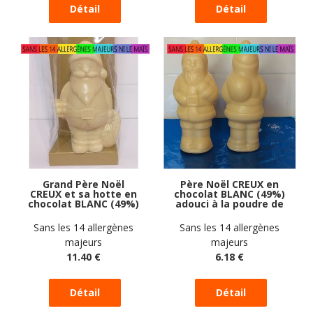
Grand Père Noël
Père Noël CREUX en
CREUX et sa hotte en
chocolat BLANC (49%)
chocolat BLANC (49%)
adouci à la poudre de
adouci à la poudre de
riz vegan sans
riz vegan sans
allergènes Gustodia :
Sans les 14 allergènes
Sans les 14 allergènes
allergènes Gustodia :
65g
majeurs
majeurs
120g
11
.40
€
6
.18
€