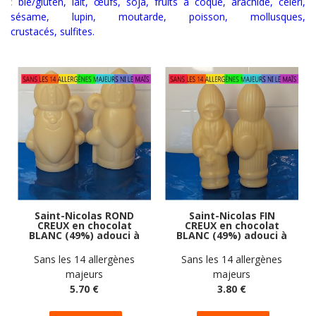
:
blé/gluten, lait, œufs, soja, fruits à coque, arachide, céleri,
sésame, lupin, moutarde, poisson, mollusques,
crustacés
,
sulfites.
Saint-Nicolas ROND
Saint-Nicolas FIN
CREUX en chocolat
CREUX en chocolat
BLANC (49%) adouci à
BLANC (49%) adouci à
la poudre de riz
la poudre de riz
vegan sans
vegan sans
Sans les 14 allergènes
Sans les 14 allergènes
allergènes Gustodia :
allergènes Gustodia :
majeurs
majeurs
60g
40 grammes
5
.70
€
3
.80
€