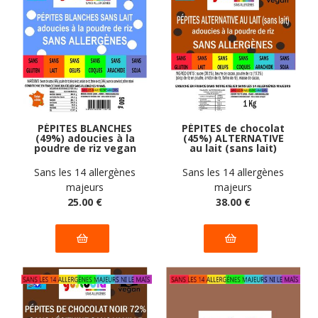
PÉPITES BLANCHES
PÉPITES de chocolat
(49%) adoucies à la
(45%) ALTERNATIVE
poudre de riz vegan
au lait (sans lait)
sans allergènes
vegan sans
Gustodia : 500g
allergènes Gustodia :
Sans les 14 allergènes
Sans les 14 allergènes
1 kg
majeurs
majeurs
25
.00
€
38
.00
€