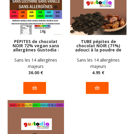
PÉPITES de chocolat
TUBE pépites de
NOIR 72% vegan sans
chocolat NOIR (71%)
allergènes Gustodia :
adouci à la poudre de
1 kg
dattes sans
allergènes Gustodia :
Sans les 14 allergènes
Sans les 14 allergènes
110g
majeurs
majeurs
36
.00
€
4
.95
€