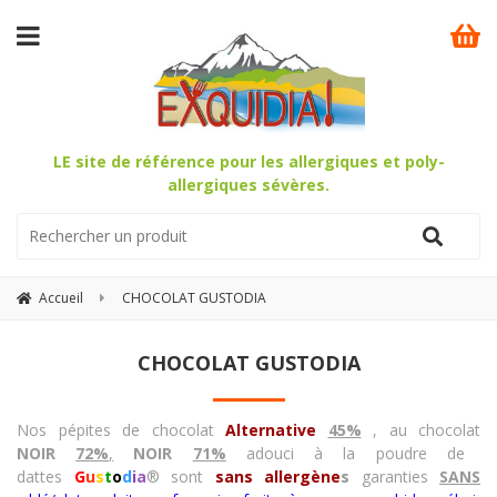
LE site de référence pour les allergiques et poly-
allergiques sévères.
Accueil
CHOCOLAT GUSTODIA
CHOCOLAT GUSTODIA
Nos pépites de chocolat
Alternative
45%
, au chocolat
NOIR
72%
,
NOIR
71%
adouci à la poudre de
dattes
G
u
s
t
o
d
i
a
®
sont
sans
allergène
s
garanties
SANS