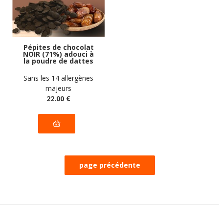
Pépites de chocolat
NOIR (71%) adouci à
la poudre de dattes
vegan sans
allergènes Gustodia :
Sans les 14 allergènes
500g
majeurs
22
.00
€