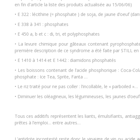
en fin d'article la liste des produits actualisée au 15/06/06)
• E 322 : lécithine (= phosphate ) de soja, de jaune d’oeuf (da
• E 338 à 341 : phosphates
• E 450 a, b et c : di, tri, et polyphosphates
• La levure chimique pour gâteaux contenant pyrophosphate, 
première description de ce syndrome a été faite par STILL en
• E 1410 à 1414 et E 1442 : diamidons phosphatés
• Les boissons contenant de l’acide phosphorique : Coca-Cola
phosphate : Ice Tea, Sprite, Fanta …
• Le riz traité pour ne pas coller : l’incollable, le « parboiled »…
• Diminuer les oléagineux, les légumineuses, les jaunes d’oeu
Tous ces additifs représentent les liants, émulsifiants, antia
prêtes à l’emploi… entre autres…
L’antidote incontesté reste donc le vinaigre de vin ou acide