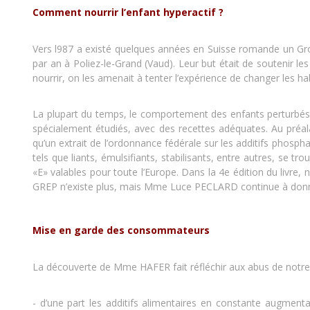
Comment nourrir l’enfant hyperactif ?
Vers l987 a existé quelques années en Suisse romande un G
par an à Poliez-le-Grand (Vaud). Leur but était de soutenir le
nourrir, on les amenait à tenter l’expérience de changer les ha
La plupart du temps, le comportement des enfants perturbés s
spécialement étudiés, avec des recettes adéquates. Au préalab
qu’un extrait de l’ordonnance fédérale sur les additifs phosp
tels que liants, émulsifiants, stabilisants, entre autres, se 
«E» valables pour toute l’Europe. Dans la 4e édition du livre, 
GREP n’existe plus, mais Mme Luce PECLARD continue à don
Mise en garde des consommateurs
La découverte de Mme HAFER fait réfléchir aux abus de notr
- d’une part les additifs alimentaires en constante augmenta