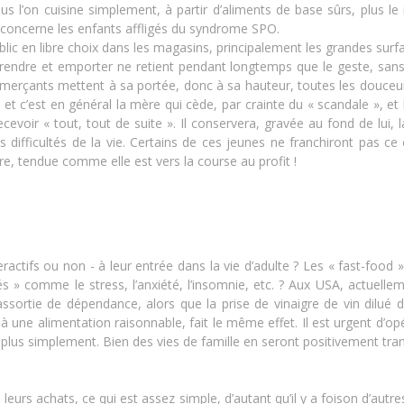
us l’on cuisine simplement, à partir d’aliments de base sûrs, plus l
i concerne les enfants affligés du syndrome SPO.
public en libre choix dans les magasins, principalement les grandes sur
rendre et emporter ne retient pendant longtemps que le geste, sans sa
 commerçants mettent à sa portée, donc à sa hauteur, toutes les douc
 c’est en général la mère qui cède, par crainte du « scandale », et l’e
evoir « tout, tout de suite ». Il conservera, gravée au fond de lui, 
s difficultés de la vie. Certains de ces jeunes ne franchiront pas ce
re, tendue comme elle est vers la course au profit !
tifs ou non - à leur entrée dans la vie d’adulte ? Les « fast-food » 
» comme le stress, l’anxiété, l’insomnie, etc. ? Aux USA, actuelleme
assortie de dépendance, alors que la prise de vinaigre de vin dilué 
 une alimentation raisonnable, fait le même effet. Il est urgent d’o
ir plus simplement. Bien des vies de famille en seront positivement tr
s leurs achats, ce qui est assez simple, d’autant qu’il y a foison d’aut