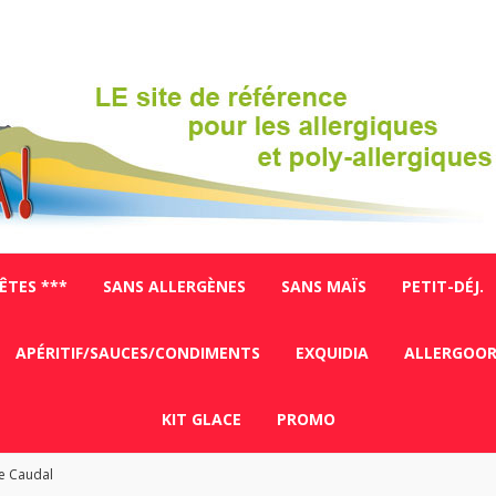
FÊTES ***
SANS ALLERGÈNES
SANS MAÏS
PETIT-DÉJ.
APÉRITIF/SAUCES/CONDIMENTS
EXQUIDIA
ALLERGOO
KIT GLACE
PROMO
e Caudal