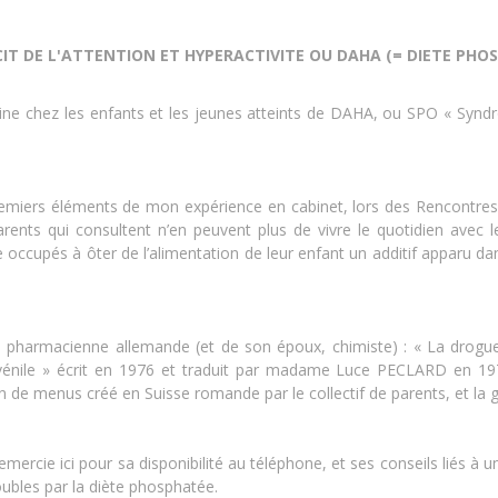
T DE L'ATTENTION ET HYPERACTIVITE OU DAHA (= DIETE PHOSPH
aline chez les enfants et les jeunes atteints de DAHA, ou SPO « Sy
remiers éléments de mon expérience en cabinet, lors des Rencontres 
rents qui consultent n’en peuvent plus de vivre le quotidien avec l
te occupés à ôter de l’alimentation de leur enfant un additif apparu d
, pharmacienne allemande (et de son époux, chimiste) : « La drogue
uvénile » écrit en 1976 et traduit par madame Luce PECLARD en 1978
 de menus créé en Suisse romande par le collectif de parents, et la gr
mercie ici pour sa disponibilité au téléphone, et ses conseils liés à
les par la diète phosphatée.