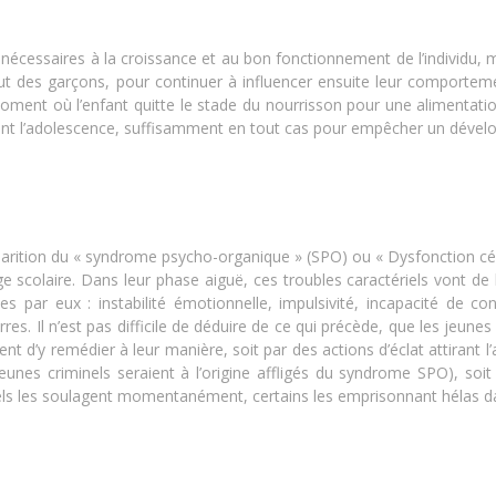
écessaires à la croissance et au bon fonctionnement de l’individu, ma
ut des garçons, pour continuer à influencer ensuite leur comportemen
nt où l’enfant quitte le stade du nourrisson pour une alimentation
ant l’adolescence, suffisamment en tout cas pour empêcher un dévelo
l’apparition du « syndrome psycho-organique » (SPO) ou « Dysfonction
ge scolaire. Dans leur phase aiguë, ces troubles caractériels vont de l’
s par eux : instabilité émotionnelle, impulsivité, incapacité de conc
garres. Il n’est pas difficile de déduire de ce qui précède, que les j
ent d’y remédier à leur manière, soit par des actions d’éclat attirant l
eunes criminels seraient à l’origine affligés du syndrome SPO), soi
quels les soulagent momentanément, certains les emprisonnant hélas 