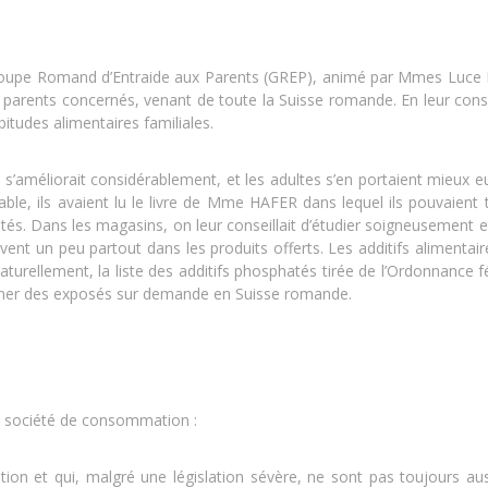
roupe Romand d’Entraide aux Parents (GREP), animé par Mmes Luce P
s parents concernés, venant de toute la Suisse romande. En leur conse
bitudes alimentaires familiales.
’améliorait considérablement, et les adultes s’en portaient mieux eu
le, ils avaient lu le livre de Mme HAFER dans lequel ils pouvaient tr
hatés. Dans les magasins, on leur conseillait d’étudier soigneusement
trouvent un peu partout dans les produits offerts. Les additifs aliment
naturellement, la liste des additifs phosphatés tirée de l’Ordonnance fé
ner des exposés sur demande en Suisse romande.
e société de consommation :
tion et qui, malgré une législation sévère, ne sont pas toujours auss