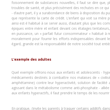
foisonnement de substances nouvelles, il faut se dire que, pl
troubles de santé, et plus précisément des rechutes en ce qu
- d’autre part, il y a surabondance de biens à disposition du 
que représente la carte de crédit. L’enfant qui voit sa mère p
ainsi est-il habitué à se servir aussi, d’autant plus que les
épiques entre mère et enfant devant ces étalages tentateurs, et
en puissance, un « parfait futur consommateur » habitué à rec
moralement pour fournir les efforts indispensables devant le
égard, grande est la responsabilité de notre société tout entiè
L’exemple des adultes
Quel exemple offrons-nous aux enfants et adolescents - hyperac
médicaments destinés à combattre nos malaises de « civilisés 
amphétamine) contre leur hyperactivité, solution de facilité 
agissant dans le métabolisme comme anti-phosphate - alliée à
aux enfants hyperactifs, il faut prendre le temps de les nourr
En pratique, j’invite les parents à traquer certains additifs dan