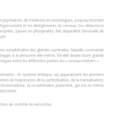
en psychiatres, de médecins en neurologues, jusqu’au moment
hyperactivité et les dérèglements du cerveau. Ses déductions
propriée, pauvre en phosphates, fait disparaître l’anomalie de
ure.
mone noradrénaline des glandes surrénales, laquelle commande
échappe à la personne elle-même, fût-elle douée d’une grande
ques entre les différentes parties du « cerveau trinitaire ».
 primaires ; le système limbique, où apparaissent les premiers
nnes de l’expression, de la symbolisation, de la mentalisation,
eurotransmetteur, la noradrénaline justement, qui est en même
néocortex.
action de contrôle du néocortex.