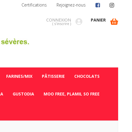
Certifications
Rejoignez-nous
CONNEXION
PANIER
(
s'inscrire
)
FARINES/MIX
PÂTISSERIE
CHOCOLATS
RA
GUSTODIA
MOO FREE, PLAMIL SO FREE