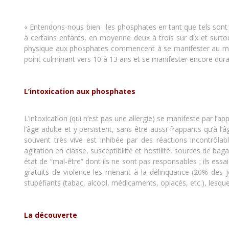
« Entendons-nous bien : les phosphates en tant que tels sont n
à certains enfants, en moyenne deux à trois sur dix et surto
physique aux phosphates commencent à se manifester au mome
point culminant vers 10 à 13 ans et se manifester encore dur
L’intoxication aux phosphates
L’intoxication (qui n’est pas une allergie) se manifeste par 
l’âge adulte et y persistent, sans être aussi frappants qu’à l’â
souvent très vive est inhibée par des réactions incontrôlable
agitation en classe, susceptibilité et hostilité, sources de ba
état de “mal-être” dont ils ne sont pas responsables ; ils essai
gratuits de violence les menant à la délinquance (20% des j
stupéfiants (tabac, alcool, médicaments, opiacés, etc.), les
La découverte