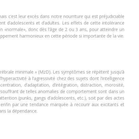
is c’est leur excès dans notre nourriture qui est préjudiciable
t d’adolescents et d’adultes. Les effets de cette intolérance
 «normale», donc dès l’âge de 2 ou 3 ans, pour atteindre un
ppement harmonieux en cette période si importante de la vie.
 cérébrale minimale » (MzD). Les symptômes se répètent jusqu’à
hyperactivité à l’agressivité chez des sujets dont l’intelligence
entration, d’adaptation, d’intégration, distraction, morosité,
eunes souffrant de telles anomalies de comportement sont dans un
’attention (punks, gangs d’adolescents, etc.), soit par des actes
t enfin par une tendance marquée à recourir aux excitants et
dans la dépendance.