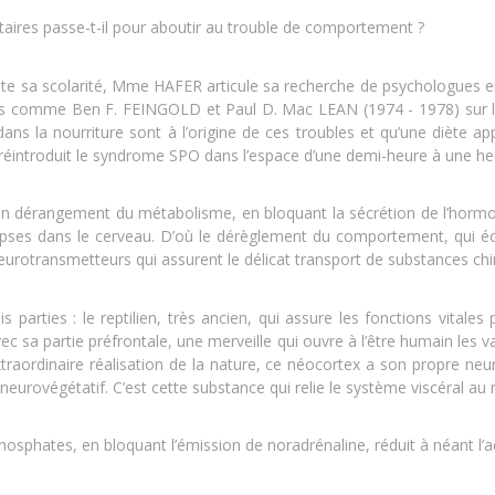
aires passe-t-il pour aboutir au trouble de comportement ?
ute sa scolarité, Mme HAFER articule sa recherche de psychologues 
ins comme Ben F. FEINGOLD et Paul D. Mac LEAN (1974 - 1978) sur l’
ans la nourriture sont à l’origine de ces troubles et qu’une diète ap
réintroduit le syndrome SPO dans l’espace d’une demi-heure à une he
e un dérangement du métabolisme, en bloquant la sécrétion de l’hor
napses dans le cerveau. D’où le dérèglement du comportement, qui 
urotransmetteurs qui assurent le délicat transport de substances chimi
arties : le reptilien, très ancien, qui assure les fonctions vitales
sa partie préfrontale, une merveille qui ouvre à l’être humain les va
xtraordinaire réalisation de la nature, ce néocortex a son propre n
urovégétatif. C’est cette substance qui relie le système viscéral au 
phosphates, en bloquant l’émission de noradrénaline, réduit à néant l’