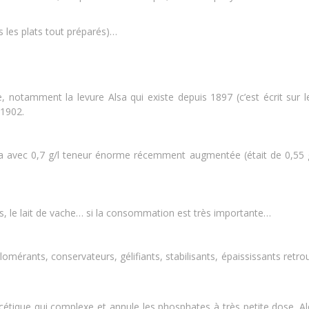
ns les plats tout préparés)…
notamment la levure Alsa qui existe depuis 1897 (c’est écrit sur le
 1902.
 avec 0,7 g/l teneur énorme récemment augmentée (était de 0,55 g/l)
fs, le lait de vache… si la consommation est très importante…
gglomérants, conservateurs, gélifiants, stabilisants, épaississants re
 acétique qui complexe et annule les phosphates à très petite dose. A