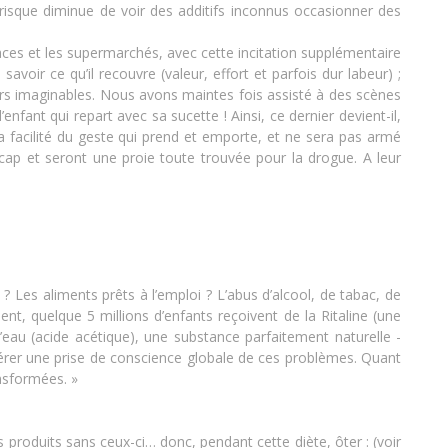
e risque diminue de voir des additifs inconnus occasionner des
faces et les supermarchés, avec cette incitation supplémentaire
voir ce qu’il recouvre (valeur, effort et parfois dur labeur) ;
eurs imaginables. Nous avons maintes fois assisté à des scènes
nfant qui repart avec sa sucette ! Ainsi, ce dernier devient-il,
la facilité du geste qui prend et emporte, et ne sera pas armé
 cap et seront une proie toute trouvée pour la drogue. A leur
? Les aliments prêts à l’emploi ? L’abus d’alcool, de tabac, de
nt, quelque 5 millions d’enfants reçoivent de la Ritaline (une
d’eau (acide acétique), une substance parfaitement naturelle -
pérer une prise de conscience globale de ces problèmes. Quant
ansformées. »
res produits sans ceux-ci… donc, pendant cette diète, ôter : (voir