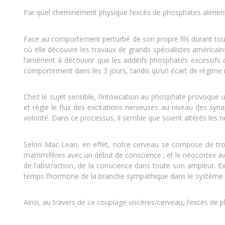
Par quel cheminement physique l’excès de phosphates aliment
Face au comportement perturbé de son propre fils durant to
où elle découvre les travaux de grands spécialistes américa
l’amènent à découvrir que les additifs phosphatés excessifs d
comportement dans les 3 jours, tandis qu’un écart de régime 
Chez le sujet sensible, l’intoxication au phosphate provoqu
et règle le flux des excitations nerveuses au niveau des sy
volonté. Dans ce processus, il semble que soient altérés les ne
Selon Mac Lean, en effet, notre cerveau se compose de trois p
mammifères avec un début de conscience ; et le néocortex avec 
de l’abstraction, de la conscience dans toute son ampleur. E
temps l’hormone de la branche sympathique dans le système ne
Ainsi, au travers de ce couplage viscères/cerveau, l’excès de 