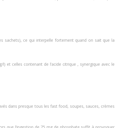
s sachets), ce qui interpelle fortement quand on sait que la
 et celles contenant de l’acide citrique , synergique avec le
trouvés dans presque tous les fast food, soupes, sauces, crèmes
lors que l’ingestion de 75 mg de phosphate suffit à provoquer