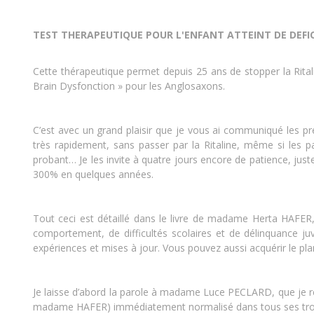
TEST THERAPEUTIQUE POUR L'ENFANT ATTEINT DE DEFICI
Cette thérapeutique permet depuis 25 ans de stopper la Rit
Brain Dysfonction » pour les Anglosaxons.
C’est avec un grand plaisir que je vous ai communiqué les p
très rapidement, sans passer par la Ritaline, même si les pa
probant… Je les invite à quatre jours encore de patience, jus
300% en quelques années.
Tout ceci est détaillé dans le livre de madame Herta HAFER
comportement, de difficultés scolaires et de délinquance j
expériences et mises à jour. Vous pouvez aussi acquérir le plan
Je laisse d’abord la parole à madame Luce PECLARD, que je re
madame HAFER) immédiatement normalisé dans tous ses troub