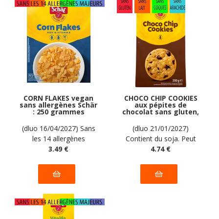
CORN FLAKES vegan
CHOCO CHIP COOKIES
sans allergènes Schär
aux pépites de
: 250 grammes
chocolat sans gluten,
sans lait, sans coque,
sans arachide Schar :
(dluo 16/04/2027) Sans
(dluo 21/01/2027)
200g
les 14 allergènes
Contient du soja. Peut
majeurs
3
.49
€
contenir des traces
4
.74
€
d'œufs. Pas d'autres
traces déclarées par le
fabricant