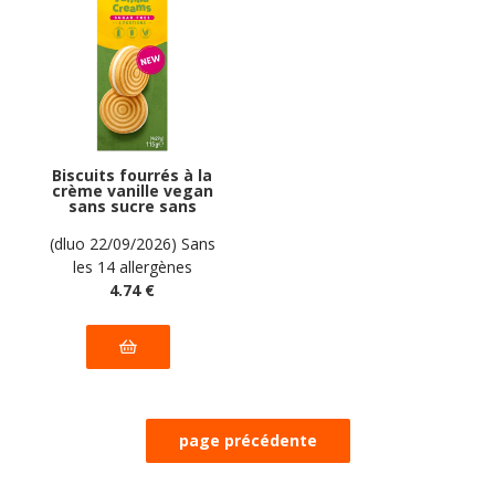
Biscuits fourrés à la
crème vanille vegan
sans sucre sans
allergènes Schar :
(4x29g) = 115
(dluo 22/09/2026) Sans
grammes
les 14 allergènes
majeurs
4
.74
€