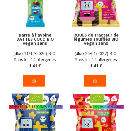
Barre à l'avoine
ROUES de tracteur de
DATTES COCO BIO
légumes soufflés BIO
vegan sans
vegan sans
allergènes Pumpkin
allergènes Pumpkin
Organics : 20
Organics : 20
(dluo 11/12/2026) BIO.
(dluo 26/01/2027) BIO.
grammes
grammes
Sans les 14 allergènes
Sans les 14 allergènes
majeurs
1
.41
€
majeurs.
1
.41
€