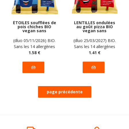
ÉTOILES soufflées de
LENTILLES ondulées
pois chiches BIO
au goût pizza BIO
vegan sans
vegan sans
allergènes Pumpkin
allergènes Pumpkin
Organics : 20
Organics : 20
(dluo 05/11/2026) BIO.
(dluo 25/03/2027) BIO.
grammes
grammes
Sans les 14 allergènes
Sans les 14 allergènes
majeurs.
1
.58
€
majeurs
1
.41
€