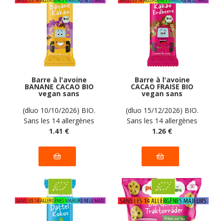
Barre à l'avoine
Barre à l'avoine
BANANE CACAO BIO
CACAO FRAISE BIO
vegan sans
vegan sans
allergènes Pumpkin
allergènes Pumpkin
Organics : 20
Organics : 20
(dluo 10/10/2026) BIO.
(dluo 15/12/2026) BIO.
grammes
grammes
Sans les 14 allergènes
Sans les 14 allergènes
majeurs
1
.41
€
majeurs
1
.26
€