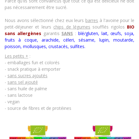
Parce qu'ils sont convaincus que tout ce qui est délicieux ne doit
pas nécessairement être sucré.
Nous avons sélectionné chez eux leurs
barres
à l'avoine pour le
petit-déjeuner et leurs
chips de légumes
soufflés rigolos
BIO
sans allergènes
garantis
SANS
:
blé/gluten, lait, œufs, soja,
fruits à coque, arachide, céleri, sésame, lupin, moutarde,
poisson, mollusques, crustacés
,
sulfites.
Les petits +
:
- emballages fun et colorés
- snack pratique à emporter
-
sans sucres ajoutés
-
sans sel ajouté
- sans huile de palme
- sans lactose
- vegan
- source de fibres et de protéines