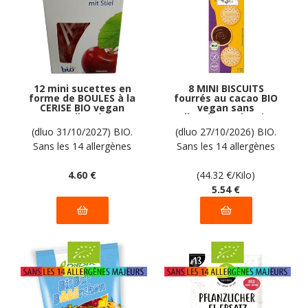
12 mini sucettes en
8 MINI BISCUITS
forme de BOULES à la
fourrés au cacao BIO
CERISE BIO vegan
vegan sans
sans allergènes
allergènes Alnavit :
Biovita : 50 grammes
125 grammes
(dluo 31/10/2027) BIO.
(dluo 27/10/2026) BIO.
Sans les 14 allergènes
Sans les 14 allergènes
majeurs
majeurs
4
.60
€
(44.32
€
/Kilo)
5
.54
€