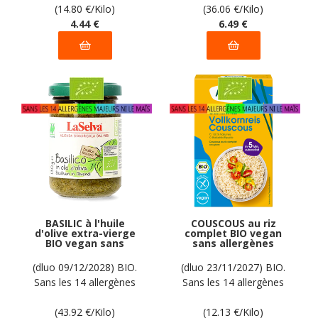
déclarées par le
(14.80
€
/Kilo)
(36.06
€
/Kilo)
fabricant
4
.44
€
6
.49
€
BASILIC à l'huile
COUSCOUS au riz
d'olive extra-vierge
complet BIO vegan
BIO vegan sans
sans allergènes
allergènes LaSelva :
Alnavit : 300
130 grammes
grammes
(dluo 09/12/2028) BIO.
(dluo 23/11/2027) BIO.
Sans les 14 allergènes
Sans les 14 allergènes
majeurs
majeurs
(43.92
€
/Kilo)
(12.13
€
/Kilo)