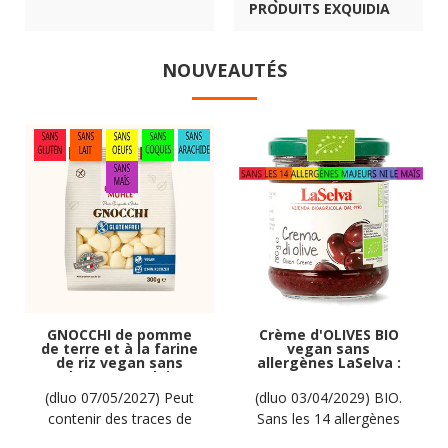
PRODUITS EXQUIDIA
NOUVEAUTÉS
GNOCCHI de pomme
Crème d'OLIVES BIO
de terre et à la farine
vegan sans
de riz vegan sans
allergènes LaSelva :
gluten, sans lait,
180 grammes
sans oeufs, sans
(dluo 07/05/2027) Peut
(dluo 03/04/2029) BIO.
coque, sans arachide
contenir des traces de
Sans les 14 allergènes
Hammermülhe : 300g
soja. Pas d'autres traces
majeurs