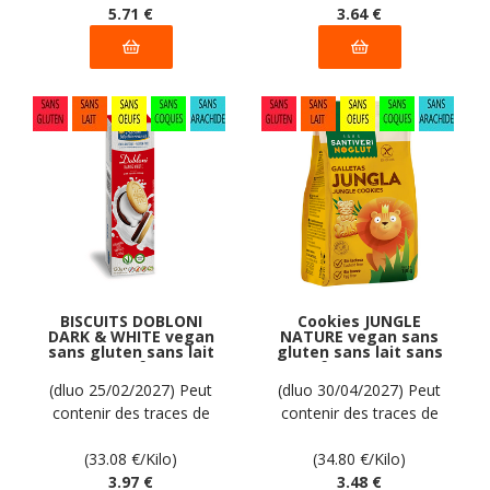
5
.71
€
3
.64
€
BISCUITS DOBLONI
Cookies JUNGLE
DARK & WHITE vegan
NATURE vegan sans
sans gluten sans lait
gluten sans lait sans
sans oeufs sans
oeufs sans coque
coque sans arachide
sans arachide
(dluo 25/02/2027) Peut
(dluo 30/04/2027) Peut
PIACERI
Santiveri Noglut :
contenir des traces de
contenir des traces de
MEDITERRANEI : 120g
100g
soja. Pas d'autres traces
soja. Pas d'autres traces
déclarées par le
(33.08
€
/Kilo)
déclarées par le
(34.80
€
/Kilo)
fabricant
3
.97
€
fabricant
3
.48
€