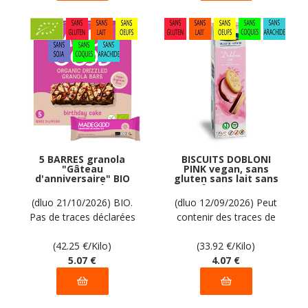
5 BARRES granola
BISCUITS DOBLONI
"Gâteau
PINK vegan, sans
d'anniversaire" BIO
gluten sans lait sans
vegan sans les 9
oeufs sans coque
allergènes majeurs
sans arachide PIACERI
(dluo 21/10/2026) BIO.
(dluo 12/09/2026) Peut
MadeGood : (5x24g) =
MEDITERRANEI : 120g
Pas de traces déclarées
contenir des traces de
120 grammes
par le fabricant
soja. Pas d'autres traces
(42.25
€
/Kilo)
déclarées par le
(33.92
€
/Kilo)
5
.07
€
fabricant
4
.07
€