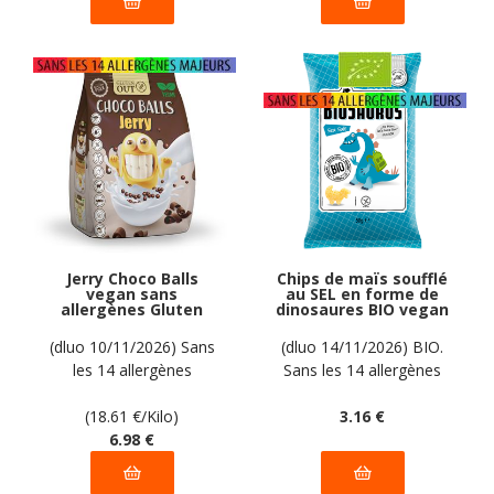
Jerry Choco Balls
Chips de maïs soufflé
vegan sans
au SEL en forme de
allergènes Gluten
dinosaures BIO vegan
Out : 375 grammes
sans allergènes
Biosaurus : 50
(dluo 10/11/2026) Sans
(dluo 14/11/2026) BIO.
grammes
les 14 allergènes
Sans les 14 allergènes
majeurs
majeurs
(18.61
€
/Kilo)
3
.16
€
6
.98
€