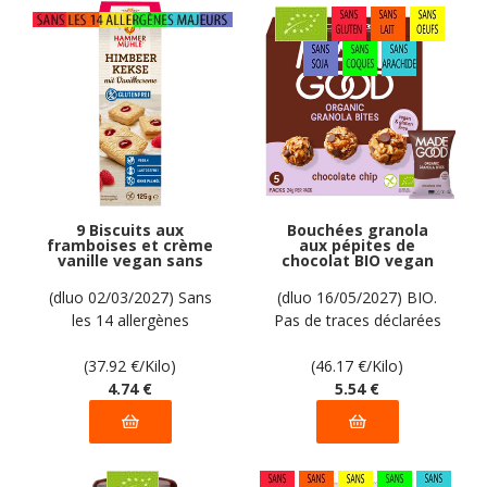
9 Biscuits aux
Bouchées granola
framboises et crème
aux pépites de
vanille vegan sans
chocolat BIO vegan
allergènes
sans gluten sans lait
Hammermülhe : 125
sans oeufs sans
(dluo 02/03/2027) Sans
(dluo 16/05/2027) BIO.
grammes
coque sans arachide
les 14 allergènes
Pas de traces déclarées
MadeGood : 120g
majeurs.
par le fabricant
(37.92
€
/Kilo)
(46.17
€
/Kilo)
4
.74
€
5
.54
€