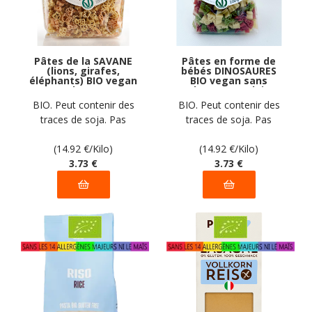
Pâtes de la SAVANE
Pâtes en forme de
(lions, girafes,
bébés DINOSAURES
éléphants) BIO vegan
BIO vegan sans
sans gluten, sans
gluten, sans lait,
lait, sans oeufs, sans
sans oeufs, sans
BIO. Peut contenir des
BIO. Peut contenir des
coque, sans arachide
coque, sans arachide
traces de soja. Pas
traces de soja. Pas
Pasta Natura : 250g
Pasta Natura : 250g
d'autres traces
d'autres traces
déclarées par le
(14.92
€
/Kilo)
déclarées par le
(14.92
€
/Kilo)
fabricant
3
.73
€
fabricant
3
.73
€