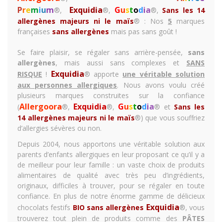
P
r
e
m
i
u
m
Exquidia
G
u
s
t
o
d
i
a
®,
®,
®,
Sans les 14
allergènes majeurs ni le maïs
®
: Nos
5
marques
françaises
sans allergènes
mais pas sans goût !
Se faire plaisir, se régaler sans arrière-pensée,
sans
allergènes
, mais aussi sans complexes et
SANS
Exquidia
RISQUE
!
® apporte
une véritable solution
aux personnes allergiques
. Nous avons voulu créé
plusieurs marques construites sur la confiance
Allergoora
Exquidia
G
u
s
t
o
d
i
a
(
®,
®,
® et
Sans les
14 allergènes majeurs ni le maïs
®) que vous souffriez
d’allergies sévères ou non.
Depuis 2004, nous apportons une véritable solution aux
parents d’enfants allergiques en leur proposant ce qu’il y a
de meilleur pour leur famille : un vaste choix de produits
alimentaires de qualité avec très peu d’ingrédients,
originaux, difficiles à trouver, pour se régaler en toute
confiance. En plus de notre énorme gamme de
délicieux
Exquidia
chocolats festifs
BIO sans allergènes
®, vous
trouverez tout plein de produits comme des
PÂTES