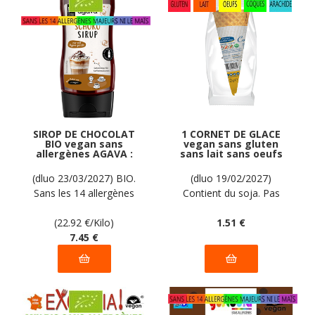
SIROP DE CHOCOLAT
1 CORNET DE GLACE
BIO vegan sans
vegan sans gluten
allergènes AGAVA :
sans lait sans oeufs
325 grammes
sans coque sans
arachide PIACERI
(dluo 23/03/2027) BIO.
(dluo 19/02/2027)
MEDITERRANEI : 22g
Sans les 14 allergènes
Contient du soja. Pas
majeurs
d'autres allergènes
(22.92
€
/Kilo)
déclarés par le fabricant
1
.51
€
7
.45
€