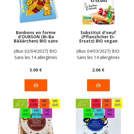
Bonbons en forme
Substitut d'oeuf
d'OURSON (Bi-Ba
(Pflanzlicher Ei-
Bääärchen) BIO sans
Ersatz) BIO vegan
allergènes Biobon :
sans allergènes
100g
AGAVA : 20 grammes
(dluo 02/04/2027) BIO.
(dluo 04/03/2027) BIO.
Sans les 14 allergènes
Sans les 14 allergènes
majeurs
majeurs
3
.00
€
2
.06
€