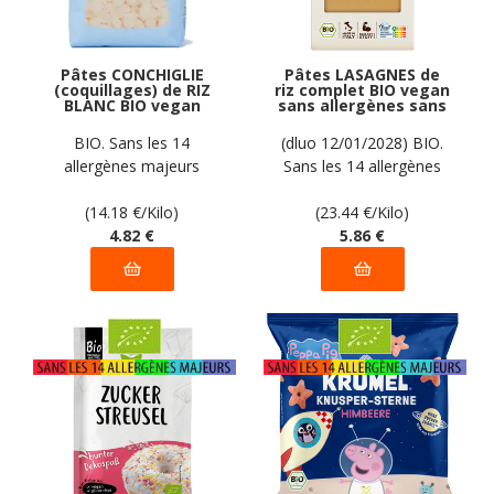
Pâtes CONCHIGLIE
Pâtes LASAGNES de
(coquillages) de RIZ
riz complet BIO vegan
BLANC BIO vegan
sans allergènes sans
sans allergènes
maïs Ppura : 250
Pasta Gustosa : 340
grammes
BIO. Sans les 14
(dluo 12/01/2028) BIO.
grammes
allergènes majeurs
Sans les 14 allergènes
majeurs
(14.18
€
/Kilo)
(23.44
€
/Kilo)
4
.82
€
5
.86
€