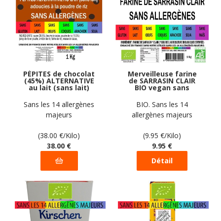
PÉPITES de chocolat
Merveilleuse farine
(45%) ALTERNATIVE
de SARRASIN CLAIR
au lait (sans lait)
BIO vegan sans
vegan sans
allergènes sans maïs
allergènes Gustodia :
Exquidia : 1 Kg
Sans les 14 allergènes
BIO. Sans les 14
1 kg
majeurs
allergènes majeurs
(38.00
€
/Kilo)
(9.95
€
/Kilo)
38
.00
€
9
.95
€