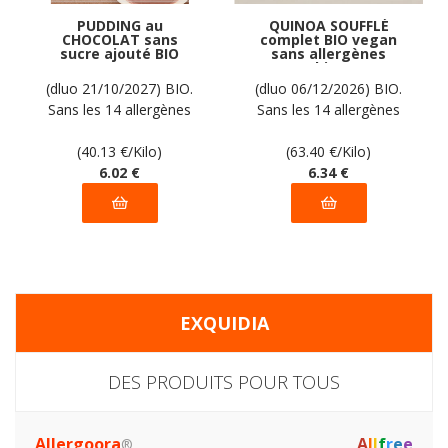
PUDDING au
QUINOA SOUFFLÉ
CHOCOLAT sans
complet BIO vegan
sucre ajouté BIO
sans allergènes
vegan sans
Sarchio : 100
allergènes Natura :
grammes
(dluo 21/10/2027) BIO.
(dluo 06/12/2026) BIO.
(3x50g) = 150g
Sans les 14 allergènes
Sans les 14 allergènes
majeurs
majeurs
(40.13
€
/Kilo)
(63.40
€
/Kilo)
6
.02
€
6
.34
€
EXQUIDIA
DES PRODUITS POUR TOUS
Allergoora
A
l
l
f
r
e
e
®,