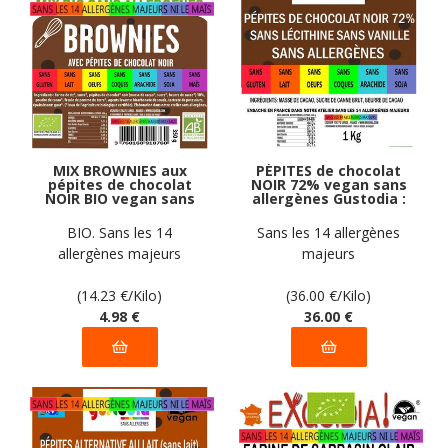
MIX BROWNIES aux
PÉPITES de chocolat
pépites de chocolat
NOIR 72% vegan sans
NOIR BIO vegan sans
allergènes Gustodia :
allergènes sans maïs
1 kg
Exquidia : 350
BIO. Sans les 14
Sans les 14 allergènes
grammes
allergènes majeurs
majeurs
(14.23
€
/Kilo)
(36.00
€
/Kilo)
4
.98
€
36
.00
€