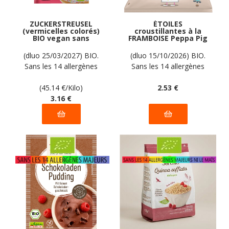
ZUCKERSTREUSEL
ÉTOILES
(vermicelles colorés)
croustillantes à la
BIO vegan sans
FRAMBOISE Peppa Pig
allergènes AGAVA : 70
BIO vegan sans
grammes
allergènes Krümel :
(dluo 25/03/2027) BIO.
(dluo 15/10/2026) BIO.
20 grammes
Sans les 14 allergènes
Sans les 14 allergènes
majeurs
majeurs.
(45.14
€
/Kilo)
2
.53
€
3
.16
€