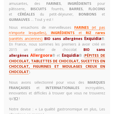
amusantes, des
FARINES
,
INGRÉDIENTS
pour
pâtisserie,
BISCUITS
fourrés,
BARRES
,
FLOCONS
et
CÉRÉALES
du petit-déjeuner,
BONBONS
et
GUIMAUVES
… Tout y est !
Nous ensachons de merveilleuses
FARINES
(et pas
n'importe lesquelles),
INGRÉDIENTS
et
RIZ rares
Exquidia
(variétés anciennes)
BIO sans allergènes
®.
En France, nous sommes les premiers à avoir créé en
2015 un
atelier de chocolat
BIO sans
Allergoora
Exquidia
allergènes
® et
®
(
PÉPITES DE
CHOCOLAT, TABLETTES DE CHOCOLAT, SUCETTES EN
CHOCOLAT, FIGURINES ET MOULAGES CREUX EN
CHOCOLAT
)
.
Nous avons sélectionné pour vous des
MARQUES
FRANÇAISES
et
INTERNATIONALES
incroyables,
innovantes et difficiles à trouver que vous ne trouverez
qu'
ICI
!
Notre devise : «
La qualité gastronomique en plus, Les