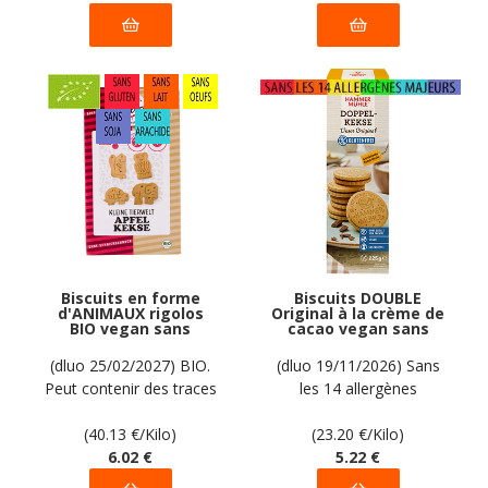
Biscuits en forme
Biscuits DOUBLE
d'ANIMAUX rigolos
Original à la crème de
BIO vegan sans
cacao vegan sans
gluten sans lait sans
allergènes
oeufs sans soja sans
Hammermülhe : 225
(dluo 25/02/2027) BIO.
(dluo 19/11/2026) Sans
arachide Werz : 150
grammes
Peut contenir des traces
les 14 allergènes
grammes
de fruits à coque. Pas
majeurs.
d'autres traces
(40.13
€
/Kilo)
(23.20
€
/Kilo)
déclarées par le
6
.02
€
5
.22
€
fabricant.