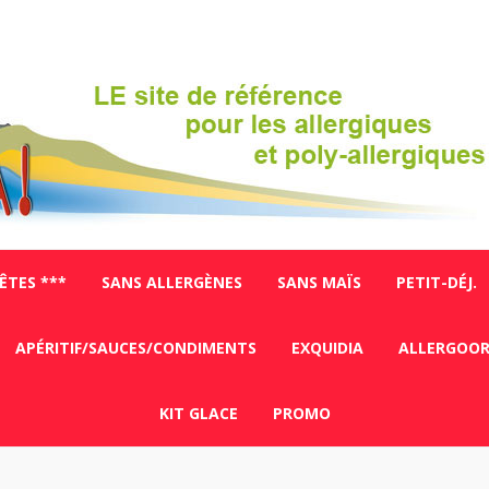
FÊTES ***
SANS ALLERGÈNES
SANS MAÏS
PETIT-DÉJ.
APÉRITIF/SAUCES/CONDIMENTS
EXQUIDIA
ALLERGOO
KIT GLACE
PROMO