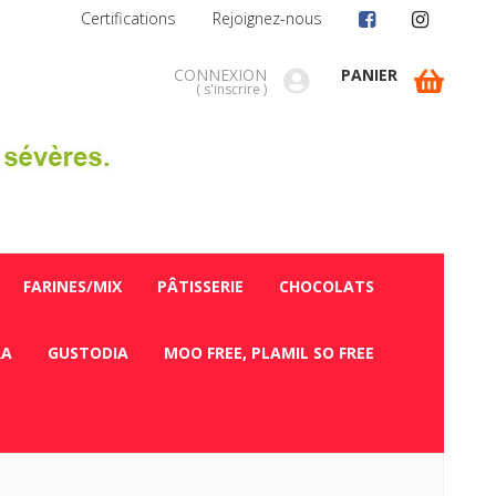
Certifications
Rejoignez-nous
CONNEXION
PANIER
(
s'inscrire
)
FARINES/MIX
PÂTISSERIE
CHOCOLATS
RA
GUSTODIA
MOO FREE, PLAMIL SO FREE