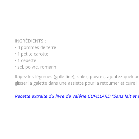
INGRÉDIENTS
:
• 4 pommes de terre
• 1 petite carotte
• 1 cébette
• sel, poivre, romarin
Râpez les légumes (grille fine), salez, poivrez, ajoutez quel
glisser la galette dans une assiette pour la retourner et cuire l
Recette extraite du livre de Valérie CUPILLARD "Sans lait et 