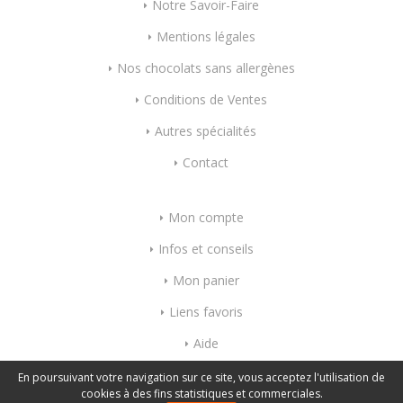
Notre Savoir-Faire
Mentions légales
Nos chocolats sans allergènes
Conditions de Ventes
Autres spécialités
Contact
Mon compte
Infos et conseils
Mon panier
Liens favoris
Aide
Index mots-clés
En poursuivant votre navigation sur ce site, vous acceptez l'utilisation de
cookies à des fins statistiques et commerciales.