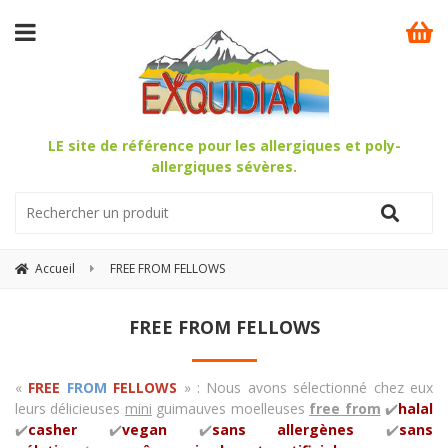
LE site de référence pour les allergiques et poly-
allergiques sévères.
Accueil
FREE FROM FELLOWS
FREE FROM FELLOWS
«
FREE
FROM
FELLOWS
» : Nous avons sélectionné chez eux
leurs délicieuses
mini
guimauves moelleuses
free from
✔️
halal
✔️
casher
✔️
vegan
✔️
sans allergènes
✔️
sans