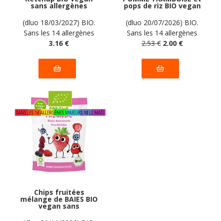
sans allergènes
pops de riz BIO vegan
Freche Freunde : 50
sans allergènes
grammes
Freche Freunde : 30
(dluo 18/03/2027) BIO.
(dluo 20/07/2026) BIO.
grammes
Sans les 14 allergènes
Sans les 14 allergènes
majeurs
3
.16
€
2
.53
majeurs
€
2
.00
€
Chips fruitées
mélange de BAIES BIO
vegan sans
allergènes Freche
Freunde : 10