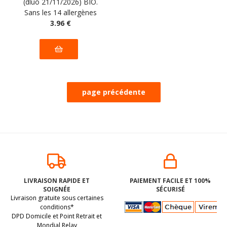
(dluo 21/11/2026) BIO.
grammes
Sans les 14 allergènes
majeurs
3
.96
€
LIVRAISON RAPIDE ET
PAIEMENT FACILE ET 100%
SOIGNÉE
SÉCURISÉ
Livraison gratuite sous certaines
conditions*
DPD Domicile et Point Retrait et
Mondial Relay