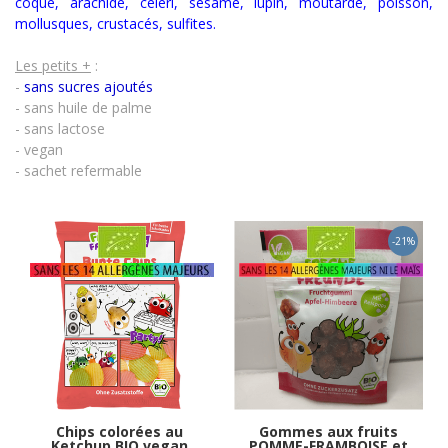
coque, arachide, céleri, sésame, lupin, moutarde, poisson,
mollusques, crustacés
,
sulfites.
Les petits +
:
-
sans sucres ajoutés
- sans huile de palme
- sans lactose
- vegan
- sachet refermable
Chips colorées au
Gommes aux fruits
Ketchup BIO vegan
POMME-FRAMBOISE et