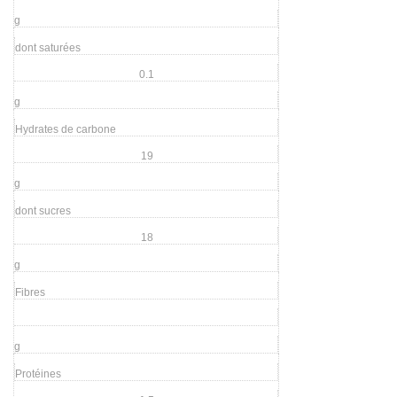
g
dont saturées
0.1
g
Hydrates de carbone
19
g
dont sucres
18
g
Fibres
g
Protéines