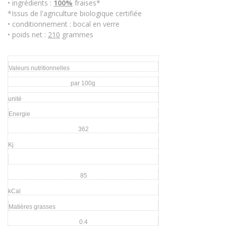
• ingrédients :
100%
fraises*
*Issus de l'agriculture biologique certifiée
• conditionnement : bocal en verre
• poids net :
210
grammes
Valeurs nutritionnelles
par 100g
unité
Energie
362
Kj
85
kCal
Matières grasses
0.4