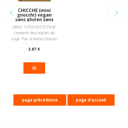
CHICCHE (mini
gnocchi) vegan
sans gluten sans
lait sans oeufs sans
(dluo 11/03/2027) Peut
coque sans
contenir des traces de
arachide Piaceri
Mediterranei :
soja. Pas d'autres traces
(2x200g) = 400
déclarées par le
grammes
3
.87
€
fabricant