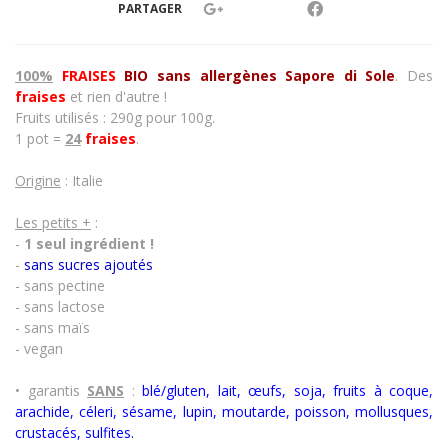
PARTAGER
100%
FRAISES
BIO sans allergènes
Sapore di Sole
. Des
fraises
et rien d'autre !
Fruits utilisés : 290g pour 100g.
1 pot =
24
fraises
.
Origine
: Italie
Les petits +
:
-
1 seul ingrédient !
-
sans sucres ajoutés
- sans pectine
- sans lactose
- sans maïs
- vegan
• garantis
SANS
:
blé/gluten, lait, œufs, soja, fruits à coque,
arachide, céleri, sésame, lupin, moutarde, poisson, mollusques,
crustacés
,
sulfites.